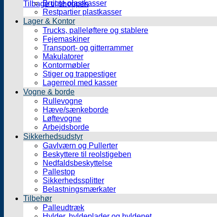
Brugte plastkasser
Tilbage til shoppen
Restpartier plastkasser
Lager & Kontor
Trucks, palleløftere og stablere
Fejemaskiner
Transport- og gitterrammer
Makulatorer
Kontormøbler
Stiger og trappestiger
Lagerreol med kasser
Vogne & borde
Rullevogne
Hæve/sænkeborde
Løftevogne
Arbejdsborde
Sikkerhedsudstyr
Gavlværn og Pullerter
Beskyttere til reolstigeben
Nedfaldsbeskyttelse
Pallestop
Sikkerhedssplitter
Belastningsmærkater
Tilbehør
Palleudtræk
Hylder, hyldeplader og hyldenet