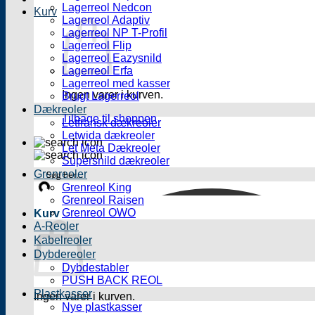
Lagerreol Nedcon
Kurv
Lagerreol Adaptiv
Lagerreol NP T-Profil
Lagerreol Flip
Lagerreol Eazysnild
Lagerreol Erfa
Lagerreol med kasser
Ingen varer i kurven.
Brugt Lagerreol
Dækreoler
Tilbage til shoppen
Letfransk dækreoler
Letwida dækreoler
Let Meta Dækreoler
Supersnild dækreoler
Grenreoler
Grenreol King
Grenreol Raisen
Grenreol OWO
Kurv
A-Reoler
Kabelreoler
Dybdereoler
Dybdestabler
PUSH BACK REOL
Plastkasser
Ingen varer i kurven.
Nye plastkasser