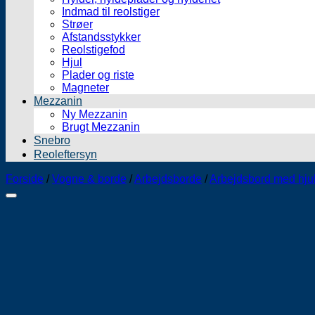
Indmad til reolstiger
Strøer
Afstandsstykker
Reolstigefod
Hjul
Plader og riste
Magneter
Mezzanin
Ny Mezzanin
Brugt Mezzanin
Snebro
Reoleftersyn
Forside
/
Vogne & borde
/
Arbejdsborde
/
Arbejdsbord med hju