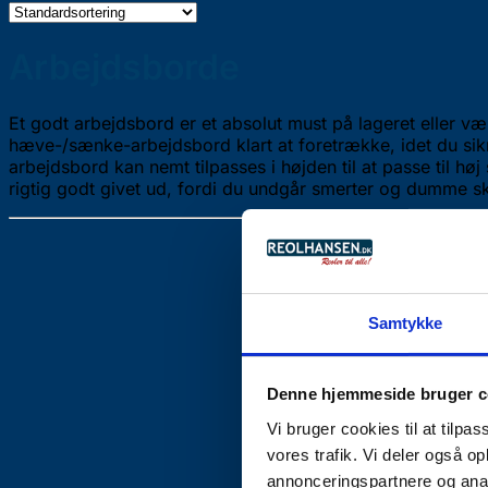
Arbejdsborde
Et godt arbejdsbord er et absolut must på lageret eller væ
hæve-/sænke-arbejdsbord klart at foretrække, idet du sikr
arbejdsbord kan nemt tilpasses i højden til at passe til h
rigtig godt givet ud, fordi du undgår smerter og dumme ska
Samtykke
Denne hjemmeside bruger c
Vi bruger cookies til at tilpas
vores trafik. Vi deler også 
annonceringspartnere og anal