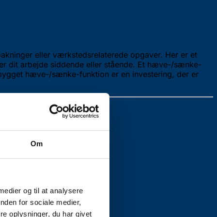
pakninger eller værkstedsrelaterede opgaver. Her er et
er dit arbejde siddende eller stående. Et hæve-/sænke-
ndbygget hæve-/sænke-funktion er en investering, der er
Om
 medier og til at analysere
nden for sociale medier,
e oplysninger, du har givet