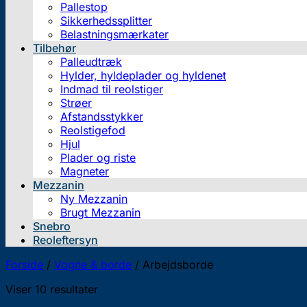
Pallestop
Sikkerhedssplitter
Belastningsmærkater
Tilbehør
Palleudtræk
Hylder, hyldeplader og hyldenet
Indmad til reolstiger
Strøer
Afstandsstykker
Reolstigefod
Hjul
Plader og riste
Magneter
Mezzanin
Ny Mezzanin
Brugt Mezzanin
Snebro
Reoleftersyn
Forside
/
Vogne & borde
/
Arbejdsborde
Viser 10 resultater