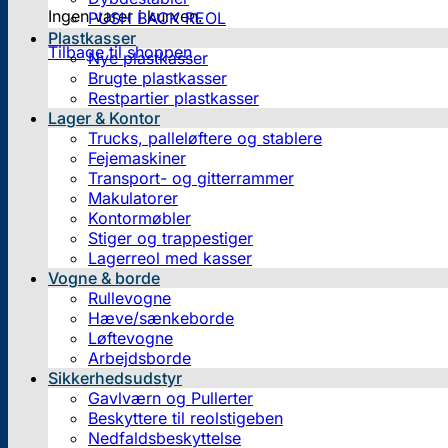
Ingen varer i kurven.
PUSH BACK REOL
Plastkasser
Tilbage til shoppen
Nye plastkasser
Brugte plastkasser
Restpartier plastkasser
Lager & Kontor
Trucks, palleløftere og stablere
Fejemaskiner
Transport- og gitterrammer
Makulatorer
Kontormøbler
Stiger og trappestiger
Lagerreol med kasser
Vogne & borde
Rullevogne
Hæve/sænkeborde
Løftevogne
Arbejdsborde
Sikkerhedsudstyr
Gavlværn og Pullerter
Beskyttere til reolstigeben
Nedfaldsbeskyttelse