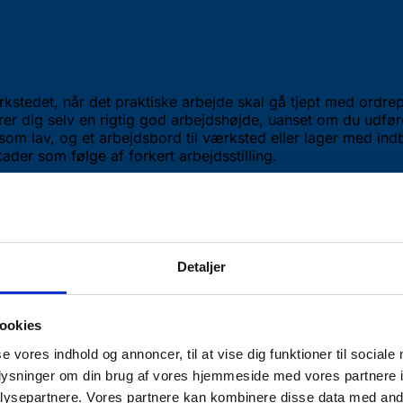
rkstedet, når det praktiske arbejde skal gå tjept med ordre
er dig selv en rigtig god arbejdshøjde, uanset om du udfør
øj som lav, og et arbejdsbord til værksted eller lager med i
der som følge af forkert arbejdsstilling.
Detaljer
ookies
se vores indhold og annoncer, til at vise dig funktioner til sociale
oplysninger om din brug af vores hjemmeside med vores partnere i
ysepartnere. Vores partnere kan kombinere disse data med andr