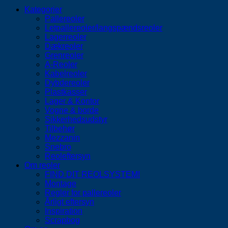
Kategorier
Pallereoler
Letpallereoler/langspændsreoler
Lagerreoler
Dækreoler
Grenreoler
A-Reoler
Kabelreoler
Dybdereoler
Plastkasser
Lager & Kontor
Vogne & borde
Sikkerhedsudstyr
Tilbehør
Mezzanin
Snebro
Reoleftersyn
Om reoler
FIND DIT REOLSYSTEM!
Montage
Regler for pallereoler
Årligt eftersyn
Inspiration
Scrapbog