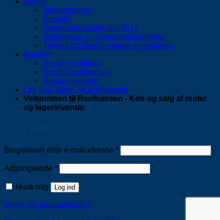
Om os
Medarbejdere
Kontakt
Generationsskifte juni 2017
Referencer og samarbejdspartnere
Tilmeld dig Reolhansens nyhedsbrev
Kontakt
Bestil Reoltilbud
Bestil Reoleftersyn
Ansøg om kredit
Log ind / Opret en kundekonto
Velkommen til Reolhansen - Køb og salg af reoler
og lagerinventar.
Log ind
Påkrævet
Brugernavn eller e-mailadresse
*
Påkrævet
Adgangskode
*
Husk mig
Log ind
Mistet din adgangskode?