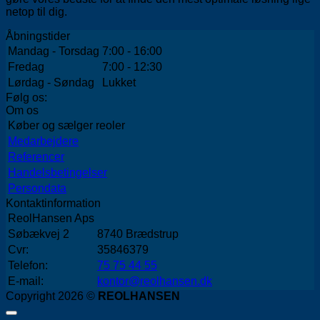
netop til dig.
Åbningstider
Mandag - Torsdag
7:00 - 16:00
Fredag
7:00 - 12:30
Lørdag - Søndag
Lukket
Følg os:
Om os
Køber og sælger reoler
Medarbejdere
Referencer
Handelsbetingelser
Persondata
Kontaktinformation
ReolHansen Aps
Søbækvej 2
8740 Brædstrup
Cvr:
35846379
Telefon:
75 75 44 55
E-mail:
kontor@reolhansen.dk
Copyright 2026 ©
REOLHANSEN