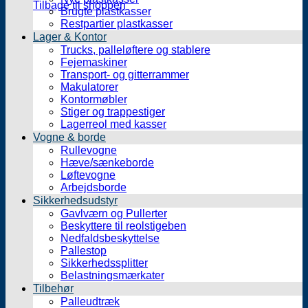
Tilbage til shoppen
Brugte plastkasser
Restpartier plastkasser
Lager & Kontor
Trucks, palleløftere og stablere
Fejemaskiner
Transport- og gitterrammer
Makulatorer
Kontormøbler
Stiger og trappestiger
Lagerreol med kasser
Vogne & borde
Rullevogne
Hæve/sænkeborde
Løftevogne
Arbejdsborde
Sikkerhedsudstyr
Gavlværn og Pullerter
Beskyttere til reolstigeben
Nedfaldsbeskyttelse
Pallestop
Sikkerhedssplitter
Belastningsmærkater
Tilbehør
Palleudtræk