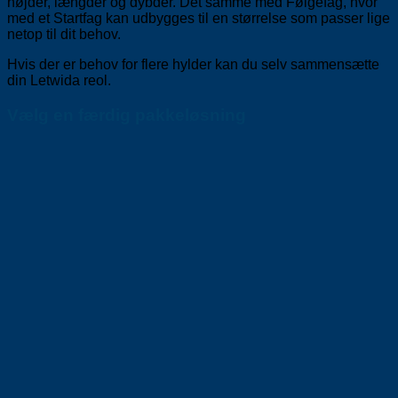
højder, længder og dybder. Det samme med Følgefag, hvor
med et Startfag kan udbygges til en størrelse som passer lige
netop til dit behov.
Hvis der er behov for flere hylder kan du selv sammensætte
din Letwida reol.
Vælg en færdig pakkeløsning