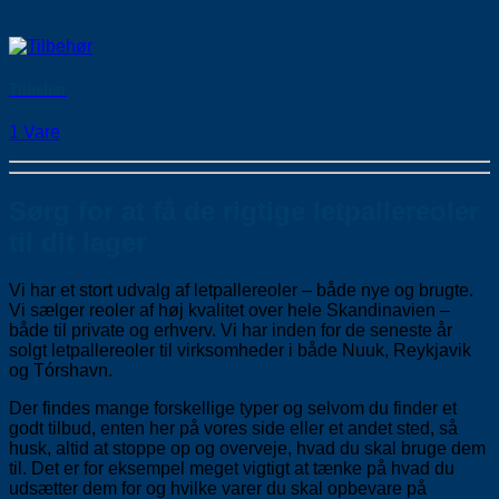
Tilbehør
1 Vare
Sørg for at få de rigtige letpallereoler
til dit lager
Vi har et stort udvalg af letpallereoler – både nye og brugte.
Vi sælger reoler af høj kvalitet over hele Skandinavien –
både til private og erhverv. Vi har inden for de seneste år
solgt letpallereoler til virksomheder i både Nuuk, Reykjavik
og Tórshavn.
Der findes mange forskellige typer og selvom du finder et
godt tilbud, enten her på vores side eller et andet sted, så
husk, altid at stoppe op og overveje, hvad du skal bruge dem
til. Det er for eksempel meget vigtigt at tænke på hvad du
udsætter dem for og hvilke varer du skal opbevare på