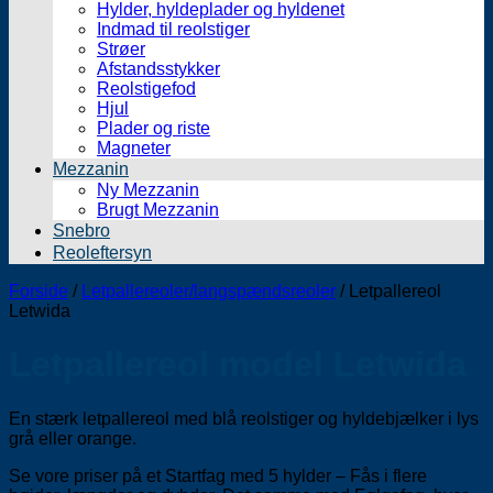
Hylder, hyldeplader og hyldenet
Indmad til reolstiger
Strøer
Afstandsstykker
Reolstigefod
Hjul
Plader og riste
Magneter
Mezzanin
Ny Mezzanin
Brugt Mezzanin
Snebro
Reoleftersyn
Forside
/
Letpallereoler/langspændsreoler
/
Letpallereol
Letwida
Letpallereol model Letwida
En stærk letpallereol med blå reolstiger og hyldebjælker i lys
grå eller orange.
Se vore priser på et Startfag med 5 hylder – Fås i flere