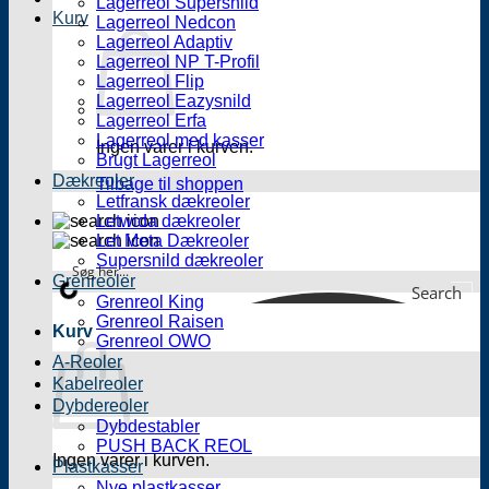
Lagerreol Supersnild
Kurv
Lagerreol Nedcon
Lagerreol Adaptiv
Lagerreol NP T-Profil
Lagerreol Flip
Lagerreol Eazysnild
Lagerreol Erfa
Lagerreol med kasser
Ingen varer i kurven.
Brugt Lagerreol
Dækreoler
Tilbage til shoppen
Letfransk dækreoler
Letwida dækreoler
Let Meta Dækreoler
Supersnild dækreoler
Grenreoler
Search
Grenreol King
Grenreol Raisen
Kurv
Grenreol OWO
A-Reoler
Kabelreoler
Dybdereoler
Dybdestabler
PUSH BACK REOL
Ingen varer i kurven.
Plastkasser
Nye plastkasser