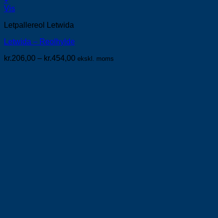
Dette
Vis
vare
Letpallereol Letwida
har
flere
Letwida – Reolhylde
varianter.
Mulighederne
Prisinterval:
kr.
206,00
–
kr.
454,00
ekskl. moms
kan
kr.206,00
vælges
til
på
kr.454,00
varesiden