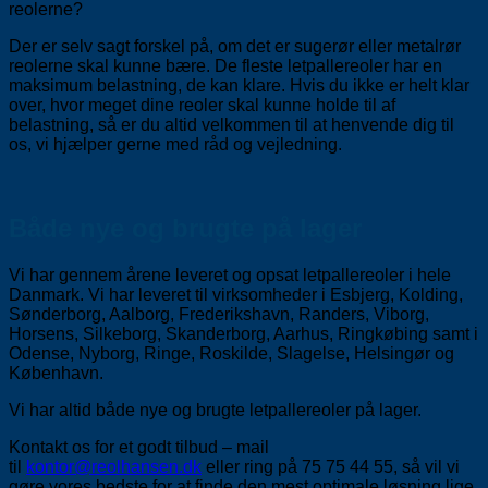
reolerne?
Der er selv sagt forskel på, om det er sugerør eller metalrør
reolerne skal kunne bære. De fleste letpallereoler har en
maksimum belastning, de kan klare. Hvis du ikke er helt klar
over, hvor meget dine reoler skal kunne holde til af
belastning, så er du altid velkommen til at henvende dig til
os, vi hjælper gerne med råd og vejledning.
Både nye og brugte på lager
Vi har gennem årene leveret og opsat letpallereoler i hele
Danmark. Vi har leveret til virksomheder i Esbjerg, Kolding,
Sønderborg, Aalborg, Frederikshavn, Randers, Viborg,
Horsens, Silkeborg, Skanderborg, Aarhus, Ringkøbing samt i
Odense, Nyborg, Ringe, Roskilde, Slagelse, Helsingør og
København.
Vi har altid både nye og brugte letpallereoler på lager.
Kontakt os for et godt tilbud – mail
til
kontor@reolhansen.dk
eller ring på 75 75 44 55, så vil vi
gøre vores bedste for at finde den mest optimale løsning lige