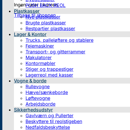
Ingen varer i kurven.
PUSH BACK REOL
Plastkasser
Tilbage til shoppen
Nye plastkasser
Brugte plastkasser
Restpartier plastkasser
Lager & Kontor
Trucks, palleløftere og stablere
Fejemaskiner
Transport- og gitterrammer
Makulatorer
Kontormøbler
Stiger og trappestiger
Lagerreol med kasser
Vogne & borde
Rullevogne
Hæve/sænkeborde
Løftevogne
Arbejdsborde
Sikkerhedsudstyr
Gavlværn og Pullerter
Beskyttere til reolstigeben
Nedfaldsbeskyttelse