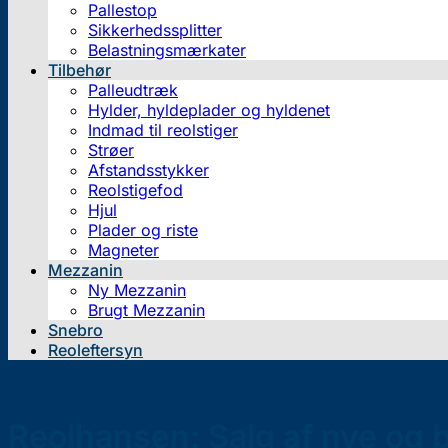
Pallestop
Sikkerhedssplitter
Belastningsmærkater
Tilbehør
Palleudtræk
Hylder, hyldeplader og hyldenet
Indmad til reolstiger
Strøer
Afstandsstykker
Reolstigefod
Hjul
Plader og riste
Magneter
Mezzanin
Ny Mezzanin
Brugt Mezzanin
Snebro
Reoleftersyn
Reolhansen: Salg af nye og b