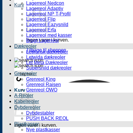
Lagerreol Nedcon
Kurv
Lagerreol Adaptiv
Lagerreol NP T-Profil
Lagerreol Flip
Lagerreol Eazysnild
Lagerreol Erfa
Lagerreol med kasser
Ingen varer i kurven.
Brugt Lagerreol
Dækreoler
Tilbage til shoppen
Letfransk dækreoler
Letwida dækreoler
Let Meta Dækreoler
Supersnild dækreoler
Grenreoler
Grenreol King
Grenreol Raisen
Grenreol OWO
Kurv
A-Reoler
Kabelreoler
Dybdereoler
Dybdestabler
PUSH BACK REOL
Plastkasser
Ingen varer i kurven.
Nye plastkasser