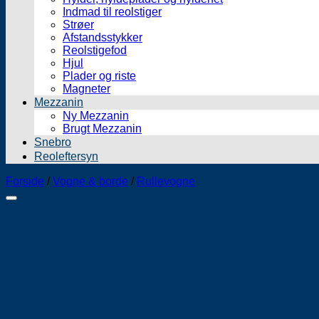
Indmad til reolstiger
Strøer
Afstandsstykker
Reolstigefod
Hjul
Plader og riste
Magneter
Mezzanin
Ny Mezzanin
Brugt Mezzanin
Snebro
Reoleftersyn
Forside
/
Vogne & borde
/
Rullevogne