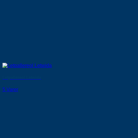
Letpallereol Letwida
5 Varer