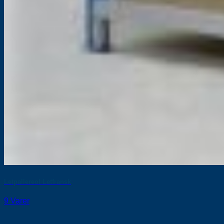
Letpallereol Letfransk
9 Varer