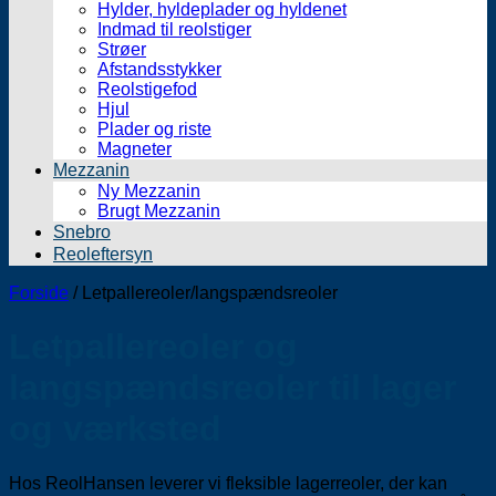
Hylder, hyldeplader og hyldenet
Indmad til reolstiger
Strøer
Afstandsstykker
Reolstigefod
Hjul
Plader og riste
Magneter
Mezzanin
Ny Mezzanin
Brugt Mezzanin
Snebro
Reoleftersyn
Forside
/
Letpallereoler/langspændsreoler
Letpallereoler og
langspændsreoler til lager
og værksted
Hos ReolHansen leverer vi fleksible lagerreoler, der kan