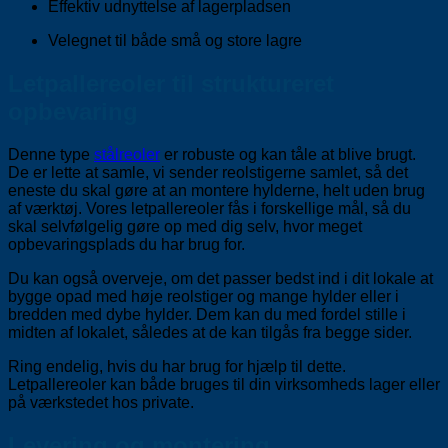
Effektiv udnyttelse af lagerpladsen
Velegnet til både små og store lagre
Letpallereoler til struktureret
opbevaring
Denne type
stålreoler
er robuste og kan tåle at blive brugt.
De er lette at samle, vi sender reolstigerne samlet, så det
eneste du skal gøre at an montere hylderne, helt uden brug
af værktøj. Vores letpallereoler fås i forskellige mål, så du
skal selvfølgelig gøre op med dig selv, hvor meget
opbevaringsplads du har brug for.
Du kan også overveje, om det passer bedst ind i dit lokale at
bygge opad med høje reolstiger og mange hylder eller i
bredden med dybe hylder. Dem kan du med fordel stille i
midten af lokalet, således at de kan tilgås fra begge sider.
Ring endelig, hvis du har brug for hjælp til dette.
Letpallereoler kan både bruges til din virksomheds lager eller
på værkstedet hos private.
Levering og montering