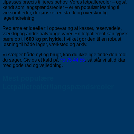
tilpasses præcis til jeres behov. Vores letpallereoler – også
kendt som langspændsreoler – er en populær løsning til
virksomheder, der ønsker en stærk og overskuelig
lagerindretning.
Reolerne er ideelle til opbevaring af kasser, reservedele,
værktøj og andre halvtunge varer. En letpallereol kan typisk
bære op til
600 kg pr. hylde
, hvilket gør den til en robust
løsning til både lager, værksted og arkiv.
Vi sælger både nyt og brugt, kan du ikke lige finde den reol
du søger. Giv os et kald på
75 75 44 55
, så står vi altid klar
med gode råd og vejledning.
Mest populære
Letpallereoler/langspændsreoler