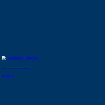
Letpallereol Nedcon
4 Varer