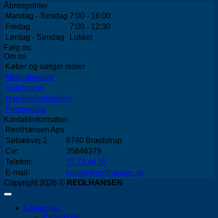
Åbningstider
Mandag - Torsdag
7:00 - 16:00
Fredag
7:00 - 12:30
Lørdag - Søndag
Lukket
Følg os:
Om os
Køber og sælger reoler
Medarbejdere
Referencer
Handelsbetingelser
Persondata
Kontaktinformation
ReolHansen Aps
Søbækvej 2
8740 Brædstrup
Cvr:
35846379
Telefon:
75 75 44 55
E-mail:
kontor@reolhansen.dk
Copyright 2026 ©
REOLHANSEN
Kategorier
Pallereoler