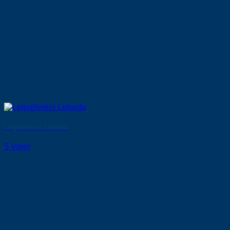
Letpallereol Letwida
5 Varer