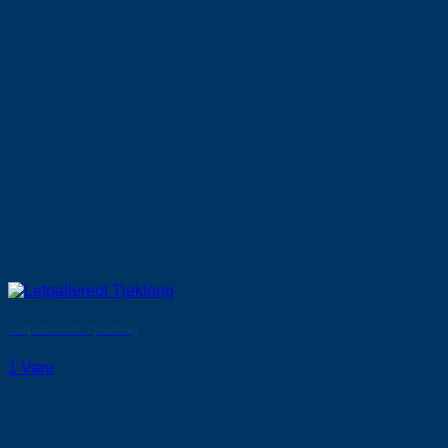
Letpallereol Tjeklong
1 Vare