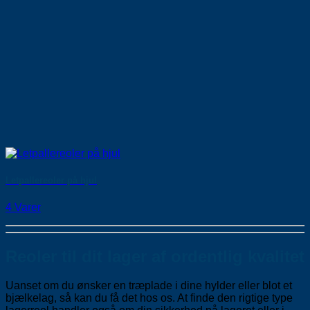
Letpallereoler på hjul
4 Varer
Reoler til dit lager af ordentlig kvalitet
Uanset om du ønsker en træplade i dine hylder eller blot et
bjælkelag, så kan du få det hos os. At finde den rigtige type