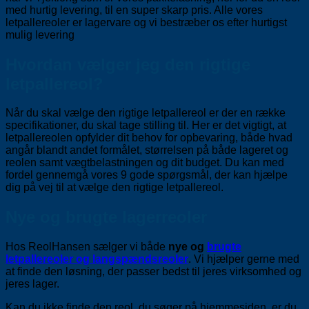
med hurtig levering, til en super skarp pris. Alle vores
letpallereoler er lagervare og vi bestræber os efter hurtigst
mulig levering
Hvordan vælger jeg den rigtige
letpallereol?
Når du skal vælge den rigtige letpallereol er der en række
specifikationer, du skal tage stilling til. Her er det vigtigt, at
letpallereolen opfylder dit behov for opbevaring, både hvad
angår blandt andet formålet, størrelsen på både lageret og
reolen samt vægtbelastningen og dit budget. Du kan med
fordel gennemgå vores 9 gode spørgsmål, der kan hjælpe
dig på vej til at vælge den rigtige letpallereol.
Nye og brugte lagerreoler
Hos ReolHansen sælger vi både
nye og
brugte
letpallereoler og langspændsreoler
. Vi hjælper gerne med
at finde den løsning, der passer bedst til jeres virksomhed og
jeres lager.
Kan du ikke finde den reol, du søger på hjemmesiden, er du