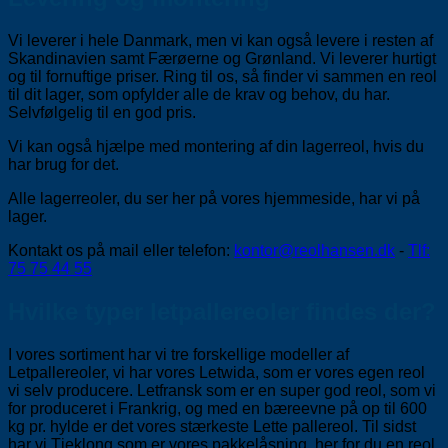
Vi leverer i hele Danmark, men vi kan også levere i resten af
Skandinavien samt Færøerne og Grønland. Vi leverer hurtigt
og til fornuftige priser. Ring til os, så finder vi sammen en reol
til dit lager, som opfylder alle de krav og behov, du har.
Selvfølgelig til en god pris.
Vi kan også hjælpe med montering af din lagerreol, hvis du
har brug for det.
Alle lagerreoler, du ser her på vores hjemmeside, har vi på
lager.
Kontakt os på mail eller telefon:
kontor@reolhansen.dk
-
Tlf:
75 75 44 55
Hvilke typer letpallereoler findes der?
I vores sortiment har vi tre forskellige modeller af
Letpallereoler, vi har vores Letwida, som er vores egen reol
vi selv producere. Letfransk som er en super god reol, som vi
for produceret i Frankrig, og med en bæreevne på op til 600
kg pr. hylde er det vores stærkeste Lette pallereol. Til sidst
har vi Tjeklong som er vores pakkelåsning, her for du en reol