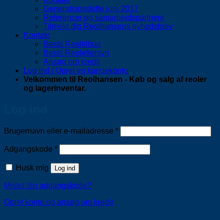
Generationsskifte juni 2017
Referencer og samarbejdspartnere
Tilmeld dig Reolhansens nyhedsbrev
Kontakt
Bestil Reoltilbud
Bestil Reoleftersyn
Ansøg om kredit
Log ind / Opret en kundekonto
Velkommen til Reolhansen - Køb og salg af reoler
og lagerinventar.
Log ind
Påkrævet
Brugernavn eller e-mailadresse
*
Påkrævet
Adgangskode
*
Husk mig
Log ind
Mistet din adgangskode?
Opret konto og ansøg om kredit