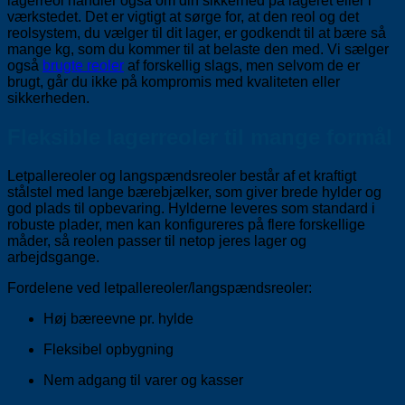
lagerreol handler også om din sikkerhed på lageret eller i
værkstedet. Det er vigtigt at sørge for, at den reol og det
reolsystem, du vælger til dit lager, er godkendt til at bære så
mange kg, som du kommer til at belaste den med. Vi sælger
også
brugte reoler
af forskellig slags, men selvom de er
brugt, går du ikke på kompromis med kvaliteten eller
sikkerheden.
Fleksible lagerreoler til mange formål
Letpallereoler og langspændsreoler består af et kraftigt
stålstel med lange bærebjælker, som giver brede hylder og
god plads til opbevaring. Hylderne leveres som standard i
robuste plader, men kan konfigureres på flere forskellige
måder, så reolen passer til netop jeres lager og
arbejdsgange.
Fordelene ved letpallereoler/langspændsreoler:
Høj bæreevne pr. hylde
Fleksibel opbygning
Nem adgang til varer og kasser