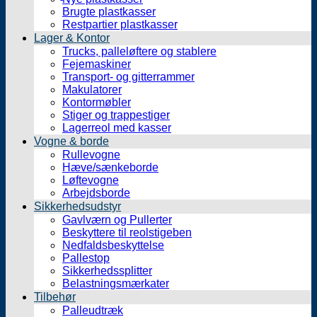
Brugte plastkasser
Restpartier plastkasser
Lager & Kontor
Trucks, palleløftere og stablere
Fejemaskiner
Transport- og gitterrammer
Makulatorer
Kontormøbler
Stiger og trappestiger
Lagerreol med kasser
Vogne & borde
Rullevogne
Hæve/sænkeborde
Løftevogne
Arbejdsborde
Sikkerhedsudstyr
Gavlværn og Pullerter
Beskyttere til reolstigeben
Nedfaldsbeskyttelse
Pallestop
Sikkerhedssplitter
Belastningsmærkater
Tilbehør
Palleudtræk