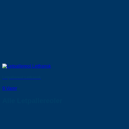
Letpallereol Letfransk
9 Varer
Alle Letpallereoler