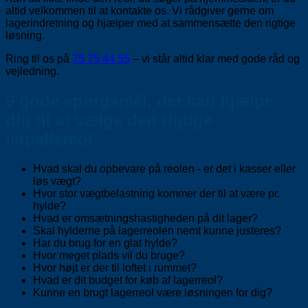
altid velkommen til at kontakte os. Vi rådgiver gerne om
lagerindretning og hjælper med at sammensætte den rigtige
løsning.
Ring til os på
75 75 44 55
– vi står altid klar med gode råd og
vejledning.
9 gode spørgsmål, der kan hjælpe
dig til at vælge den rigtige
letpallereol
Hvad skal du opbevare på reolen - er det i kasser eller
løs vægt?
Hvor stor vægtbelastning kommer der til at være pr.
hylde?
Hvad er omsætningshastigheden på dit lager?
Skal hylderne på lagerreolen nemt kunne justeres?
Har du brug for en glat hylde?
Hvor meget plads vil du bruge?
Hvor højt er der til loftet i rummet?
Hvad er dit budget for køb af lagerreol?
Kunne en brugt lagerreol være løsningen for dig?