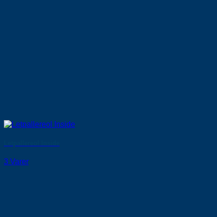
Letpallereol Inside
3 Varer