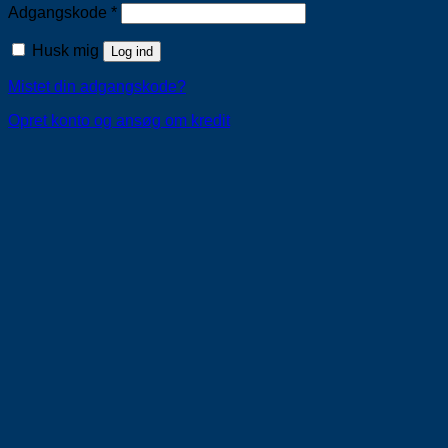
Påkrævet
Adgangskode
*
Husk mig
Log ind
Mistet din adgangskode?
Opret konto og ansøg om kredit