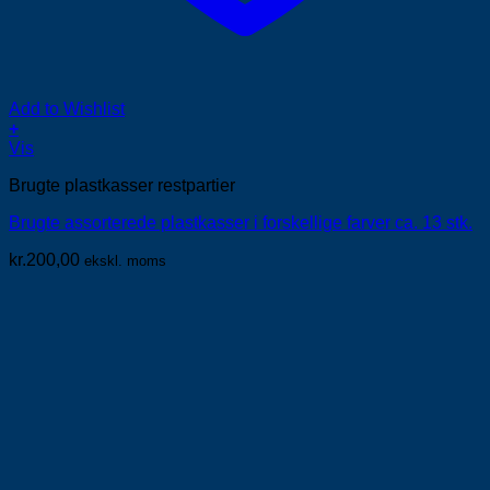
Add to Wishlist
+
Vis
Brugte plastkasser restpartier
Brugte assorterede plastkasser i forskellige farver ca. 13 stk.
kr.
200,00
ekskl. moms