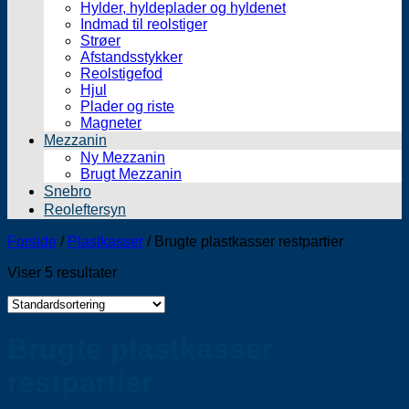
Hylder, hyldeplader og hyldenet
Indmad til reolstiger
Strøer
Afstandsstykker
Reolstigefod
Hjul
Plader og riste
Magneter
Mezzanin
Ny Mezzanin
Brugt Mezzanin
Snebro
Reoleftersyn
Forside
/
Plastkasser
/
Brugte plastkasser restpartier
Viser 5 resultater
Brugte plastkasser
restpartier