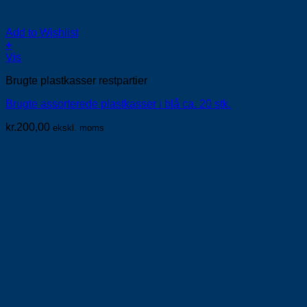
Add to Wishlist
+
Vis
Brugte plastkasser restpartier
Brugte assorterede plastkasser i blå ca. 20 stk.
kr.
200,00
ekskl. moms