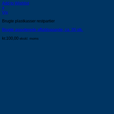
Add to Wishlist
+
Vis
Brugte plastkasser restpartier
Brugte assorterede affaldsspande, ca. 30 stk.
kr.
100,00
ekskl. moms