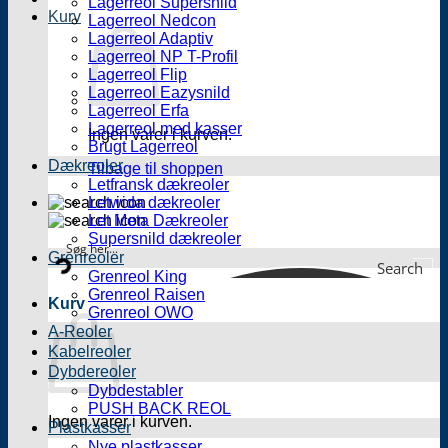
Lagerreol Supersnild
Kurv
Lagerreol Nedcon
Lagerreol Adaptiv
Lagerreol NP T-Profil
Lagerreol Flip
Lagerreol Eazysnild
Lagerreol Erfa
Lagerreol med kasser
Ingen varer i kurven.
Brugt Lagerreol
Dækreoler
Tilbage til shoppen
Letfransk dækreoler
Letwida dækreoler
Let Meta Dækreoler
Supersnild dækreoler
Grenreoler
Search
Grenreol King
Grenreol Raisen
Kurv
Grenreol OWO
A-Reoler
Kabelreoler
Dybdereoler
Dybdestabler
PUSH BACK REOL
Ingen varer i kurven.
Plastkasser
Nye plastkasser