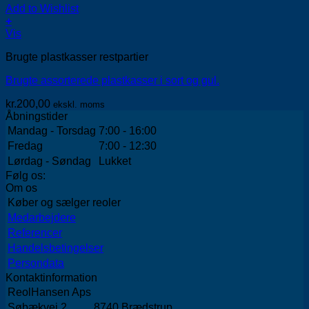
Add to Wishlist
+
Vis
Brugte plastkasser restpartier
Brugte assorterede plastkasser i sort og gul.
kr.
200,00
ekskl. moms
Åbningstider
Mandag - Torsdag
7:00 - 16:00
Fredag
7:00 - 12:30
Lørdag - Søndag
Lukket
Følg os:
Om os
Køber og sælger reoler
Medarbejdere
Referencer
Handelsbetingelser
Persondata
Kontaktinformation
ReolHansen Aps
Søbækvej 2
8740 Brædstrup