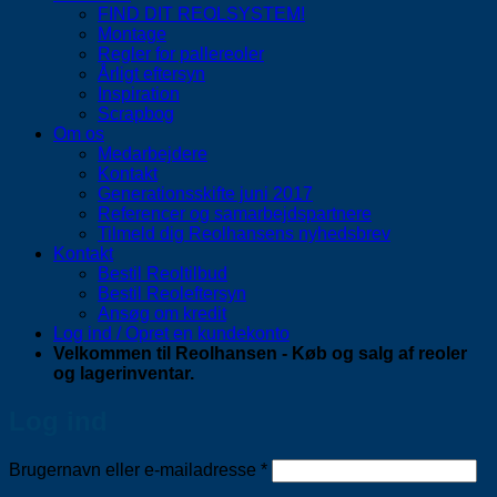
FIND DIT REOLSYSTEM!
Montage
Regler for pallereoler
Årligt eftersyn
Inspiration
Scrapbog
Om os
Medarbejdere
Kontakt
Generationsskifte juni 2017
Referencer og samarbejdspartnere
Tilmeld dig Reolhansens nyhedsbrev
Kontakt
Bestil Reoltilbud
Bestil Reoleftersyn
Ansøg om kredit
Log ind / Opret en kundekonto
Velkommen til Reolhansen - Køb og salg af reoler
og lagerinventar.
Log ind
Påkrævet
Brugernavn eller e-mailadresse
*