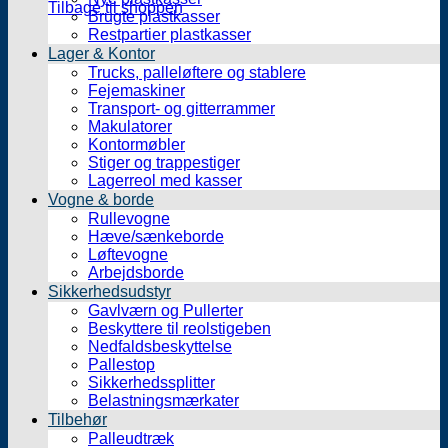
Tilbage til shoppen
Brugte plastkasser
Restpartier plastkasser
Lager & Kontor
Trucks, palleløftere og stablere
Fejemaskiner
Transport- og gitterrammer
Makulatorer
Kontormøbler
Stiger og trappestiger
Lagerreol med kasser
Vogne & borde
Rullevogne
Hæve/sænkeborde
Løftevogne
Arbejdsborde
Sikkerhedsudstyr
Gavlværn og Pullerter
Beskyttere til reolstigeben
Nedfaldsbeskyttelse
Pallestop
Sikkerhedssplitter
Belastningsmærkater
Tilbehør
Palleudtræk