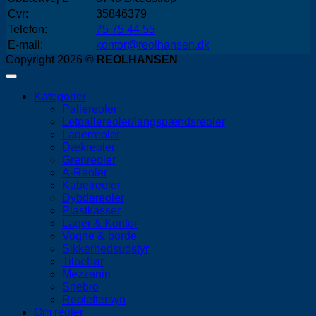
Cvr:
35846379
Telefon:
75 75 44 55
E-mail:
kontor@reolhansen.dk
Copyright 2026 ©
REOLHANSEN
Kategorier
Pallereoler
Letpallereoler/langspændsreoler
Lagerreoler
Dækreoler
Grenreoler
A-Reoler
Kabelreoler
Dybdereoler
Plastkasser
Lager & Kontor
Vogne & borde
Sikkerhedsudstyr
Tilbehør
Mezzanin
Snebro
Reoleftersyn
Om reoler