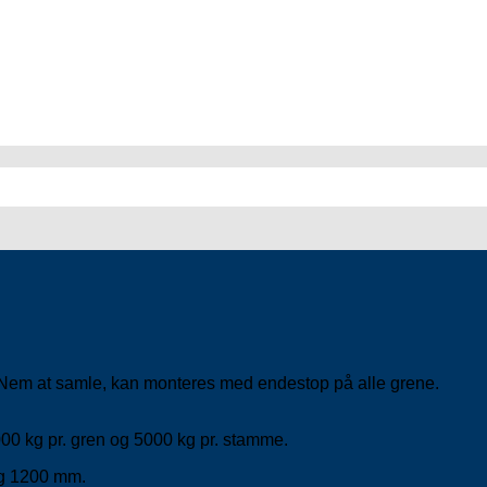
 Nem at samle, kan monteres med endestop på alle grene.
000 kg pr. gren og 5000 kg pr. stamme.
 og 1200 mm.