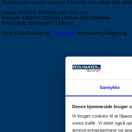
Reolstammer leveres usamlet. Fås både som enkelt eller dobb
Højde: 3000mm, 4000mm eller 5000 mm
Længde: 1000mm 1200mm 1500mm eller 2000mm
Grendybde: 800mm eller 1200mm
Ring til Reolhansen på
75 75 44 55
for personlig rådgivning.
Vælg dit King reolfag | enkelt- eller dobbeltsta
Samtykke
Denne hjemmeside bruger c
Vi bruger cookies til at tilpas
vores trafik. Vi deler også 
annonceringspartnere og anal