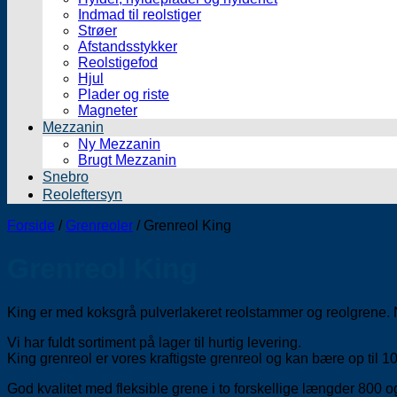
Indmad til reolstiger
Strøer
Afstandsstykker
Reolstigefod
Hjul
Plader og riste
Magneter
Mezzanin
Ny Mezzanin
Brugt Mezzanin
Snebro
Reoleftersyn
Forside
/
Grenreoler
/
Grenreol King
Grenreol King
King er med koksgrå pulverlakeret reolstammer og reolgrene.
Vi har fuldt sortiment på lager til hurtig levering.
King grenreol er vores kraftigste grenreol og kan bære op til 1
God kvalitet med fleksible grene i to forskellige længder 800