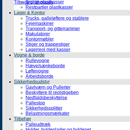
Brugte plastkasser
Tilbage til shoppen
Restpartier plastkasser
Lager & Kontor
Trucks, palleløftere og stablere
Fejemaskiner
Transport- og gitterrammer
Makulatorer
Kontormøbler
Stiger og trappestiger
Lagerreol med kasser
Vogne & borde
Rullevogne
Hæve/sænkeborde
Løftevogne
Arbejdsborde
Sikkerhedsudstyr
Gavlværn og Pullerter
Beskyttere til reolstigeben
Nedfaldsbeskyttelse
Pallestop
Sikkerhedssplitter
Belastningsmærkater
Tilbehør
Palleudtræk
Hylder, hyldeplader og hyldenet