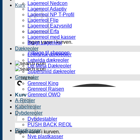
Lagerreol Nedcon
Kurv
Lagerreol Adaptiv
Lagerreol NP T-Profil
Lagerreol Flip
Lagerreol Eazysnild
Lagerreol Erfa
Lagerreol med kasser
Ingen varer i kurven.
Brugt Lagerreol
Dækreoler
Tilbage til shoppen
Letfransk dækreoler
Letwida dækreoler
Let Meta Dækreoler
Supersnild dækreoler
Grenreoler
Grenreol King
Grenreol Raisen
Grenreol OWO
Kurv
A-Reoler
Kabelreoler
Dybdereoler
Dybdestabler
PUSH BACK REOL
Plastkasser
Ingen varer i kurven.
Nye plastkasser