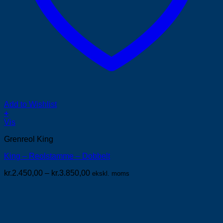
Add to Wishlist
+
Dette
Vis
vare
Grenreol King
har
flere
King – Reolstamme – Dobbelt
varianter.
Mulighederne
Prisinterval:
kr.
2.450,00
–
kr.
3.850,00
ekskl. moms
kan
kr.2.450,00
vælges
til
på
kr.3.850,00
varesiden