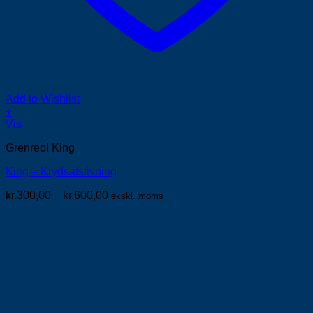
Add to Wishlist
+
Dette
Vis
vare
Grenreol King
har
flere
King – Krydsafstivning
varianter.
Mulighederne
Prisinterval:
kr.
300,00
–
kr.
600,00
ekskl. moms
kan
kr.300,00
vælges
til
på
kr.600,00
varesiden