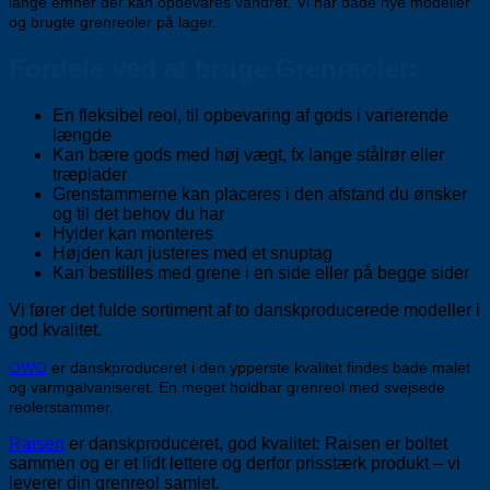
lange emner der kan opbevares vandret
.
Vi har både nye modeller
og brugte grenreoler på lager.
Fordele ved at bruge Grenreoler:
En fleksibel reol, til opbevaring af gods i varierende
længde
Kan bære gods med høj vægt, fx lange stålrør eller
træplader
Grenstammerne kan placeres i den afstand du ønsker
og til det behov du har
Hylder kan monteres
Højden kan justeres med et snuptag
Kan bestilles med grene i en side eller på begge sider
Vi fører det fulde sortiment af to danskproducerede modeller i
god kvalitet.
OWO
er danskproduceret i den ypperste kvalitet findes bade malet
og varmgalvaniseret. En meget holdbar grenreol med svejsede
reolerstammer.
Raisen
er danskproduceret, god kvalitet: Raisen er boltet
sammen og er et lidt lettere og derfor prisstærk produkt – vi
leverer din grenreol samlet.