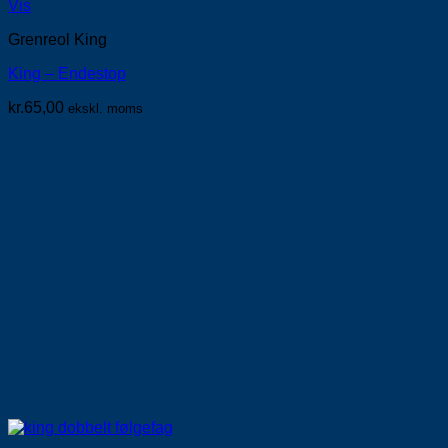
Vis
Grenreol King
King – Endestop
kr.
65,00
ekskl. moms