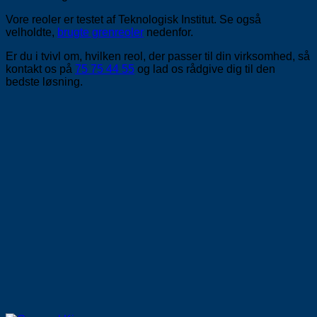
Vore reoler er testet af Teknologisk Institut. Se også
velholdte,
brugte grenreoler
nedenfor.
Er du i tvivl om, hvilken reol, der passer til din virksomhed, så
kontakt os på
75 75 44 55
og lad os rådgive dig til den
bedste løsning.