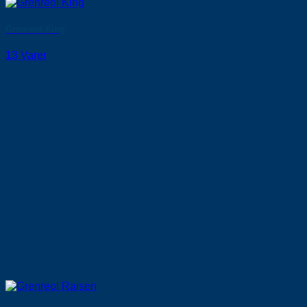
Grenreol King
13 Varer