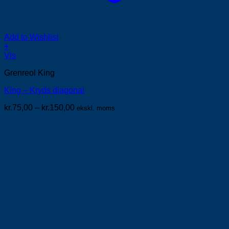
Add to Wishlist
+
Dette
Vis
vare
Grenreol King
har
flere
King – Kryds diagonal
varianter.
Mulighederne
Prisinterval:
kr.
75,00
–
kr.
150,00
ekskl. moms
kan
kr.75,00
vælges
til
på
kr.150,00
varesiden