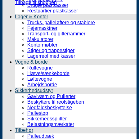
Tilbage til shoppen
Brugte plastkasser
Restpartier plastkasser
Lager & Kontor
Trucks, palleløftere og stablere
Fejemaskiner
Transport- og gitterrammer
Makulatorer
Kontormøbler
Stiger og trappestiger
Lagerreol med kasser
Vogne & borde
Rullevogne
Hæve/sænkeborde
Løftevogne
Arbejdsborde
Sikkerhedsudstyr
Gavlværn og Pullerter
Beskyttere til reolstigeben
Nedfaldsbeskyttelse
Pallestop
Sikkerhedssplitter
Belastningsmærkater
Tilbehør
Palleudtræk