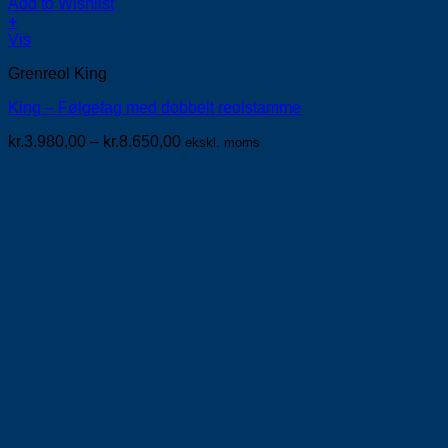
Add to Wishlist
+
Dette
Vis
vare
Grenreol King
har
flere
King – Følgefag med dobbelt reolstamme
varianter.
Mulighederne
Prisinterval:
kr.
3.980,00
–
kr.
8.650,00
ekskl. moms
kan
kr.3.980,00
vælges
til
på
kr.8.650,00
varesiden