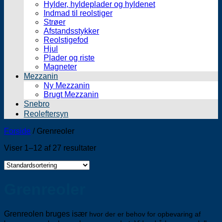
Hylder, hyldeplader og hyldenet
Indmad til reolstiger
Strøer
Afstandsstykker
Reolstigefod
Hjul
Plader og riste
Magneter
Mezzanin
Ny Mezzanin
Brugt Mezzanin
Snebro
Reoleftersyn
Forside
/
Grenreoler
Viser 1–12 af 27 resultater
Grenreoler
Grenreolen bruges især
hvor der er behov for opbevaring af