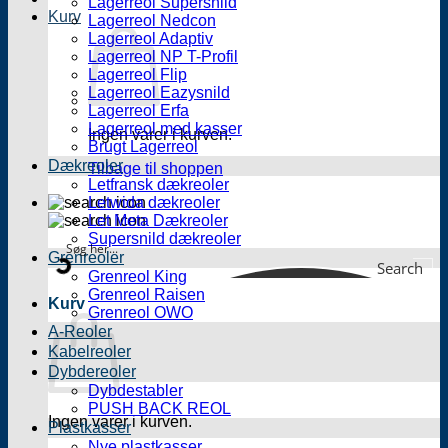
Lagerreol Supersnild
Kurv
Lagerreol Nedcon
Lagerreol Adaptiv
Lagerreol NP T-Profil
Lagerreol Flip
Lagerreol Eazysnild
Lagerreol Erfa
Lagerreol med kasser
Ingen varer i kurven.
Brugt Lagerreol
Dækreoler
Tilbage til shoppen
Letfransk dækreoler
Letwida dækreoler
Let Meta Dækreoler
Supersnild dækreoler
Grenreoler
Search
Grenreol King
Grenreol Raisen
Kurv
Grenreol OWO
A-Reoler
Kabelreoler
Dybdereoler
Dybdestabler
PUSH BACK REOL
Ingen varer i kurven.
Plastkasser
Nye plastkasser