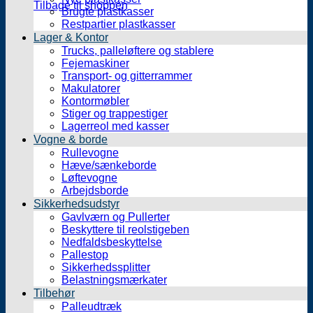
Tilbage til shoppen
Brugte plastkasser
Restpartier plastkasser
Lager & Kontor
Trucks, palleløftere og stablere
Fejemaskiner
Transport- og gitterrammer
Makulatorer
Kontormøbler
Stiger og trappestiger
Lagerreol med kasser
Vogne & borde
Rullevogne
Hæve/sænkeborde
Løftevogne
Arbejdsborde
Sikkerhedsudstyr
Gavlværn og Pullerter
Beskyttere til reolstigeben
Nedfaldsbeskyttelse
Pallestop
Sikkerhedssplitter
Belastningsmærkater
Tilbehør
Palleudtræk