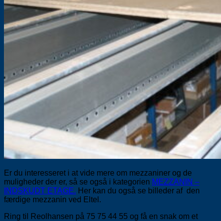
Er du interesseret i at vide mere om mezzaniner og de
muligheder der er, så se også i kategorien
MEZZANIN –
INDSKUDT ETAGE.
Her kan du også se billeder af den
færdige mezzanin ved Eltel.
Ring til Reolhansen på 75 75 44 55 og få en snak om et