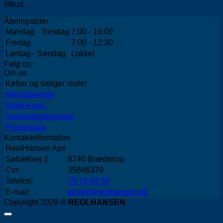
tilbud.
Åbningstider
Mandag - Torsdag
7:00 - 16:00
Fredag
7:00 - 12:30
Lørdag - Søndag
Lukket
Følg os:
Om os
Køber og sælger reoler
Medarbejdere
Referencer
Handelsbetingelser
Persondata
Kontaktinformation
ReolHansen Aps
Søbækvej 2
8740 Brædstrup
Cvr:
35846379
Telefon:
75 75 44 55
E-mail:
kontor@reolhansen.dk
Copyright 2026 ©
REOLHANSEN