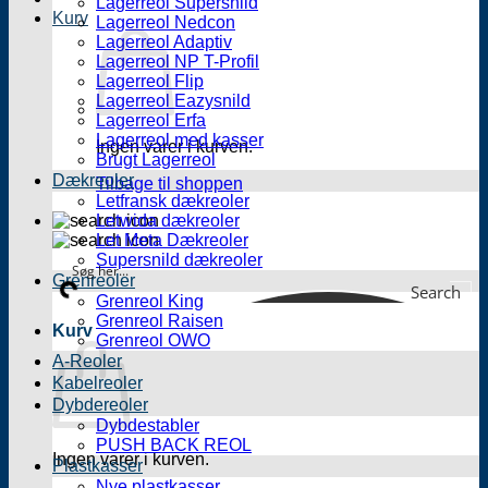
Lagerreol Supersnild
Kurv
Lagerreol Nedcon
Lagerreol Adaptiv
Lagerreol NP T-Profil
Lagerreol Flip
Lagerreol Eazysnild
Lagerreol Erfa
Lagerreol med kasser
Ingen varer i kurven.
Brugt Lagerreol
Dækreoler
Tilbage til shoppen
Letfransk dækreoler
Letwida dækreoler
Let Meta Dækreoler
Supersnild dækreoler
Grenreoler
Search
Grenreol King
Grenreol Raisen
Kurv
Grenreol OWO
A-Reoler
Kabelreoler
Dybdereoler
Dybdestabler
PUSH BACK REOL
Ingen varer i kurven.
Plastkasser
Nye plastkasser