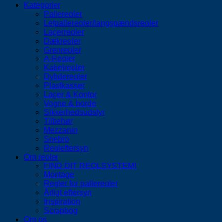
Kategorier
Pallereoler
Letpallereoler/langspændsreoler
Lagerreoler
Dækreoler
Grenreoler
A-Reoler
Kabelreoler
Dybdereoler
Plastkasser
Lager & Kontor
Vogne & borde
Sikkerhedsudstyr
Tilbehør
Mezzanin
Snebro
Reoleftersyn
Om reoler
FIND DIT REOLSYSTEM!
Montage
Regler for pallereoler
Årligt eftersyn
Inspiration
Scrapbog
Om os