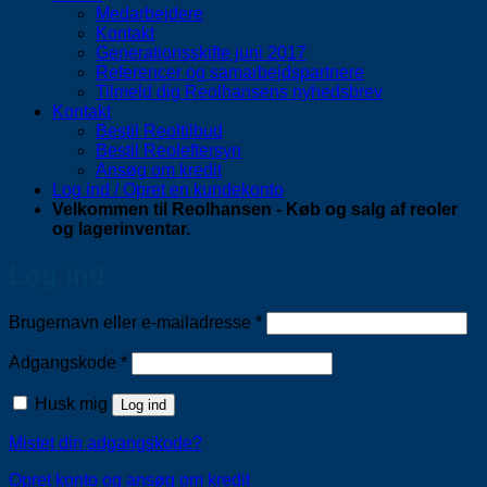
Medarbejdere
Kontakt
Generationsskifte juni 2017
Referencer og samarbejdspartnere
Tilmeld dig Reolhansens nyhedsbrev
Kontakt
Bestil Reoltilbud
Bestil Reoleftersyn
Ansøg om kredit
Log ind / Opret en kundekonto
Velkommen til Reolhansen - Køb og salg af reoler
og lagerinventar.
Log ind
Påkrævet
Brugernavn eller e-mailadresse
*
Påkrævet
Adgangskode
*
Husk mig
Log ind
Mistet din adgangskode?
Opret konto og ansøg om kredit