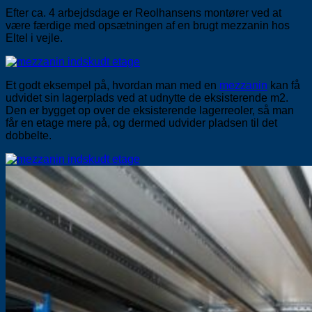
Efter ca. 4 arbejdsdage er Reolhansens montører ved at
være færdige med opsætningen af en brugt mezzanin hos
Eltel i vejle.
Et godt eksempel på, hvordan man med en
mezzanin
kan få
udvidet sin lagerplads ved at udnytte de eksisterende m2.
Den er bygget op over de eksisterende lagerreoler, så man
får en etage mere på, og dermed udvider pladsen til det
dobbelte.