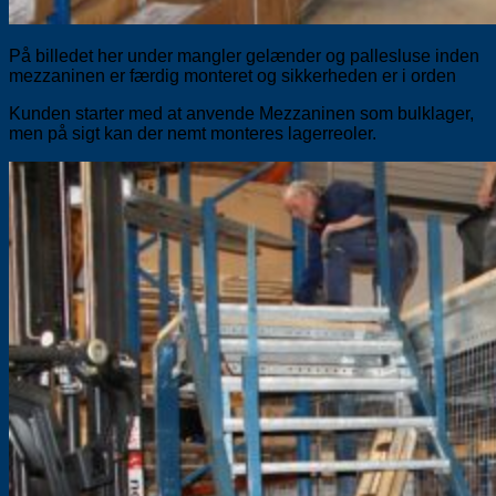
På billedet her under mangler gelænder og pallesluse inden
mezzaninen er færdig monteret og sikkerheden er i orden
Kunden starter med at anvende Mezzaninen som bulklager,
men på sigt kan der nemt monteres lagerreoler.