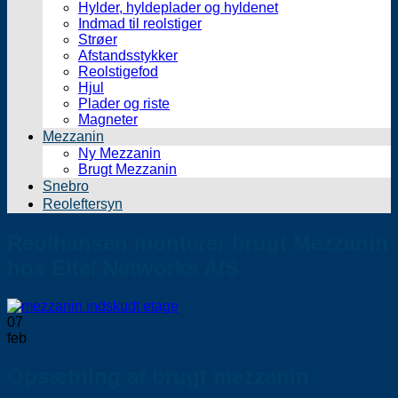
Hylder, hyldeplader og hyldenet
Indmad til reolstiger
Strøer
Afstandsstykker
Reolstigefod
Hjul
Plader og riste
Magneter
Mezzanin
Ny Mezzanin
Brugt Mezzanin
Snebro
Reoleftersyn
Reolhansen monterer brugt Mezzanin
hos Eltel Networks A/S
07
feb
Opsætning af brugt mezzanin