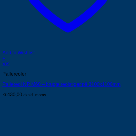
Add to Wishlist
+
Vis
Pallereoler
Pallereol NP M60 – brugte reolstiger på 3100x1100mm
kr.
430,00
ekskl. moms