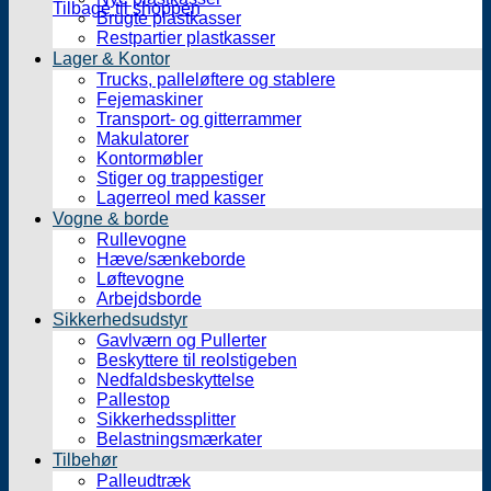
Tilbage til shoppen
Brugte plastkasser
Restpartier plastkasser
Lager & Kontor
Trucks, palleløftere og stablere
Fejemaskiner
Transport- og gitterrammer
Makulatorer
Kontormøbler
Stiger og trappestiger
Lagerreol med kasser
Vogne & borde
Rullevogne
Hæve/sænkeborde
Løftevogne
Arbejdsborde
Sikkerhedsudstyr
Gavlværn og Pullerter
Beskyttere til reolstigeben
Nedfaldsbeskyttelse
Pallestop
Sikkerhedssplitter
Belastningsmærkater
Tilbehør
Palleudtræk