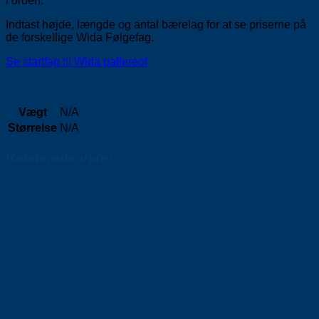
i orden.
Indtast højde, længde og antal bærelag for at se priserne på
de forskellige Wida Følgefag.
Se startfag til Wida pallereol
Vægt
N/A
Størrelse
N/A
Relaterede varer