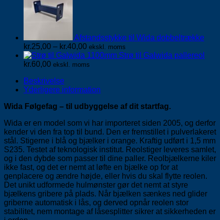
Afstandsstykke til Wida dobbeltrække
Prisinterval:
kr.
25,00
–
kr.
40,00
ekskl. moms
kr.25,00
Strø til Galwida pallereol
til
kr.
60,00
ekskl. moms
kr.40,00
Beskrivelse
Yderligere information
Wida Følgefag – til udbyggelse af dit startfag.
Wida er en model som vi har importeret siden 2005, og derfor
kender vi den fra top til bund. Den er fremstillet i pulverlakeret
stål. Stigerne i blå og bjælker i orange. Kraftig udført i 1,5 mm
S235. Testet af teknologisk institut. Reolstiger leveres samlet,
og i den dybde som passer til dine paller. Reolbjælkerne kiler
ikke fast, og det er nemt at løfte en bjælke op for at
genplacere og ændre højde, eller hvis du skal flytte reolen.
Det unikt udformede hulmønster gør det nemt at styre
bjælkens gribere på plads. Når bjælken sænkes ned glider
griberne automatisk i lås, og derved opnår reolen stor
stabilitet, nem montage af låsesplitter sikrer at sikkerheden er