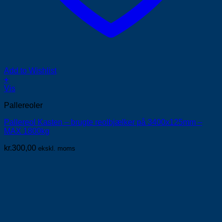
Add to Wishlist
+
Vis
Pallereoler
Pallereol Kasten – brugte reolbjælker på 3400x125mm –
MAX 1800kg
kr.
300,00
ekskl. moms