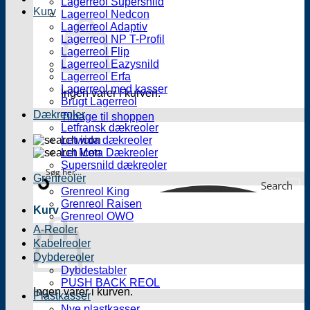
Lagerreol Supersnild
Kurv
Lagerreol Nedcon
Lagerreol Adaptiv
Lagerreol NP T-Profil
Lagerreol Flip
Lagerreol Eazysnild
Lagerreol Erfa
Lagerreol med kasser
Ingen varer i kurven.
Brugt Lagerreol
Dækreoler
Tilbage til shoppen
Letfransk dækreoler
Letwida dækreoler
Let Meta Dækreoler
Supersnild dækreoler
Grenreoler
Search
Grenreol King
Grenreol Raisen
Kurv
Grenreol OWO
A-Reoler
Kabelreoler
Dybdereoler
Dybdestabler
PUSH BACK REOL
Ingen varer i kurven.
Plastkasser
Nye plastkasser