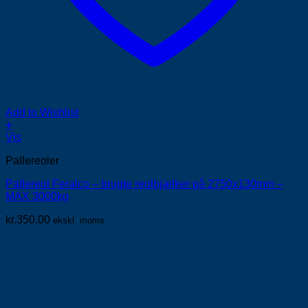
Add to Wishlist
+
Vis
Pallereoler
Pallereol Feralco – brugte reolbjælker på 2750x130mm –
MAX 3000kg
kr.
350,00
ekskl. moms