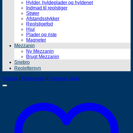
Hylder, hyldeplader og hyldenet
Indmad til reolstiger
Strøer
Afstandsstykker
Reolstigefod
Hjul
Plader og riste
Magneter
Mezzanin
Ny Mezzanin
Brugt Mezzanin
Snebro
Reoleftersyn
Forside
/
Pallereoler
/
Pallereol Wida