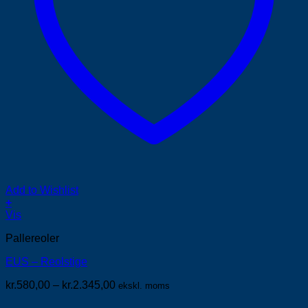
Add to Wishlist
+
Dette
Vis
vare
Pallereoler
har
flere
EUS – Reolstige
varianter.
Mulighederne
Prisinterval:
kr.
580,00
–
kr.
2.345,00
ekskl. moms
kan
kr.580,00
vælges