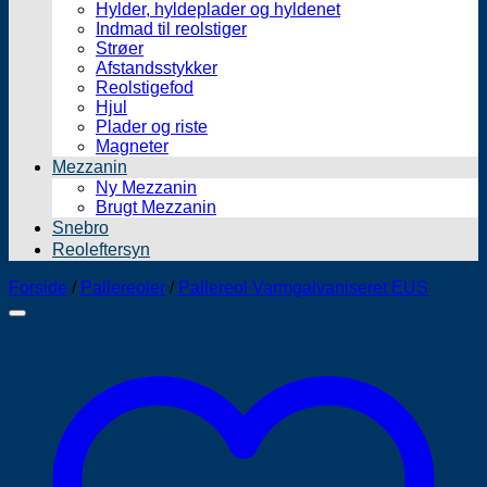
Hylder, hyldeplader og hyldenet
Indmad til reolstiger
Strøer
Afstandsstykker
Reolstigefod
Hjul
Plader og riste
Magneter
Mezzanin
Ny Mezzanin
Brugt Mezzanin
Snebro
Reoleftersyn
Forside
/
Pallereoler
/
Pallereol Varmgalvaniseret EUS