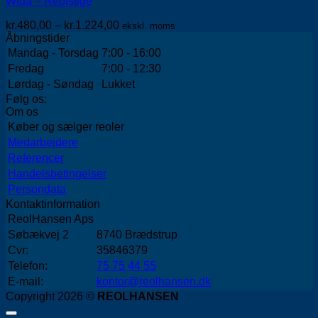
Wida – Reolstige
varianter.
Mulighederne
Prisinterval:
kr.
480,00
–
kr.
1.224,00
ekskl. moms
kan
kr.480,00
Åbningstider
vælges
til
Mandag - Torsdag
7:00 - 16:00
på
kr.1.224,00
varesiden
Fredag
7:00 - 12:30
Lørdag - Søndag
Lukket
Følg os:
Om os
Køber og sælger reoler
Medarbejdere
Referencer
Handelsbetingelser
Persondata
Kontaktinformation
ReolHansen Aps
Søbækvej 2
8740 Brædstrup
Cvr:
35846379
Telefon:
75 75 44 55
E-mail:
kontor@reolhansen.dk
Copyright 2026 ©
REOLHANSEN