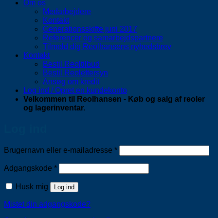
Om os
Medarbejdere
Kontakt
Generationsskifte juni 2017
Referencer og samarbejdspartnere
Tilmeld dig Reolhansens nyhedsbrev
Kontakt
Bestil Reoltilbud
Bestil Reoleftersyn
Ansøg om kredit
Log ind / Opret en kundekonto
Velkommen til Reolhansen - Køb og salg af reoler
og lagerinventar.
Log ind
Påkrævet
Brugernavn eller e-mailadresse
*
Påkrævet
Adgangskode
*
Husk mig
Log ind
Mistet din adgangskode?