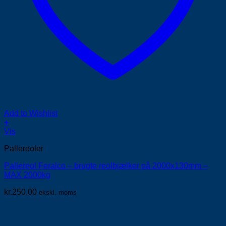
Add to Wishlist
+
Vis
Pallereoler
Pallereol Feralco – brugte reolbjælker på 2000x130mm –
MAX 2000kg
kr.
250,00
ekskl. moms