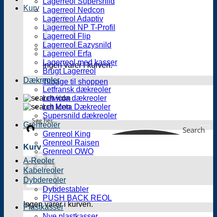
Lagerreol Supersnild
Kurv
Lagerreol Nedcon
Lagerreol Adaptiv
Lagerreol NP T-Profil
Lagerreol Flip
Lagerreol Eazysnild
Lagerreol Erfa
Lagerreol med kasser
Ingen varer i kurven.
Brugt Lagerreol
Dækreoler
Tilbage til shoppen
Letfransk dækreoler
Letwida dækreoler
Let Meta Dækreoler
Supersnild dækreoler
Grenreoler
Search
Grenreol King
Grenreol Raisen
Kurv
Grenreol OWO
A-Reoler
Kabelreoler
Dybdereoler
Dybdestabler
PUSH BACK REOL
Ingen varer i kurven.
Plastkasser
Nye plastkasser