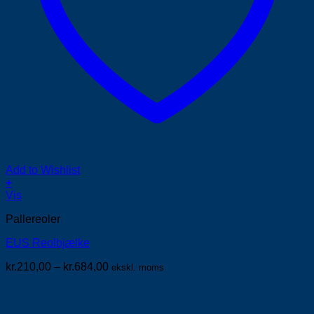
Add to Wishlist
+
Dette
Vis
vare
Pallereoler
har
flere
EUS Reolbjælke
varianter.
Mulighederne
Prisinterval:
kr.
210,00
–
kr.
684,00
ekskl. moms
kan
kr.210,00
vælges
til
på
kr.684,00
varesiden