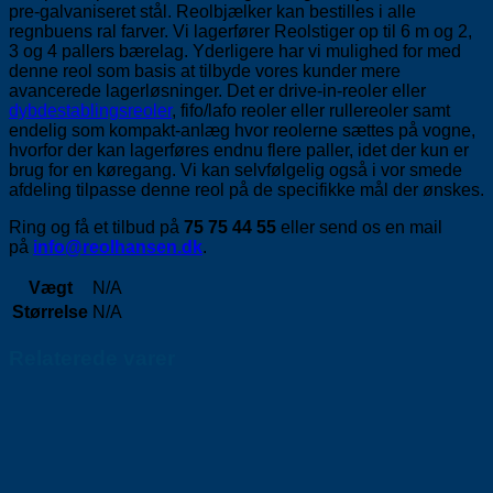
pre-galvaniseret stål. Reolbjælker kan bestilles i alle
regnbuens ral farver. Vi lagerfører Reolstiger op til 6 m og 2,
3 og 4 pallers bærelag. Yderligere har vi mulighed for med
denne reol som basis at tilbyde vores kunder mere
avancerede lagerløsninger. Det er drive-in-reoler eller
dybdestablingsreoler
, fifo/lafo reoler eller rullereoler samt
endelig som kompakt-anlæg hvor reolerne sættes på vogne,
hvorfor der kan lagerføres endnu flere paller, idet der kun er
brug for en køregang. Vi kan selvfølgelig også i vor smede
afdeling tilpasse denne reol på de specifikke mål der ønskes.
Ring og få et tilbud på
75 75 44 55
eller send os en mail
på
info@reolhansen.dk
.
Vægt
N/A
Størrelse
N/A
Relaterede varer