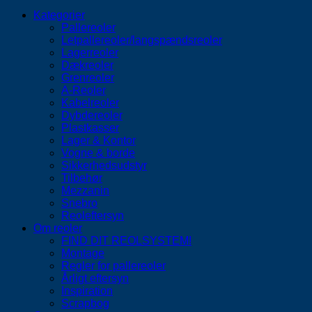
Kategorier
Pallereoler
Letpallereoler/langspændsreoler
Lagerreoler
Dækreoler
Grenreoler
A-Reoler
Kabelreoler
Dybdereoler
Plastkasser
Lager & Kontor
Vogne & borde
Sikkerhedsudstyr
Tilbehør
Mezzanin
Snebro
Reoleftersyn
Om reoler
FIND DIT REOLSYSTEM!
Montage
Regler for pallereoler
Årligt eftersyn
Inspiration
Scrapbog