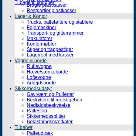
Tilbage til shoppen
Brugte plastkasser
Restpartier plastkasser
Lager & Kontor
Trucks, palleløftere og stablere
Fejemaskiner
Transport- og gitterrammer
Makulatorer
Kontormøbler
Stiger og trappestiger
Lagerreol med kasser
Vogne & borde
Rullevogne
Hæve/sænkeborde
Løftevogne
Arbejdsborde
Sikkerhedsudstyr
Gavlværn og Pullerter
Beskyttere til reolstigeben
Nedfaldsbeskyttelse
Pallestop
Sikkerhedssplitter
Belastningsmærkater
Tilbehør
Palleudtræk