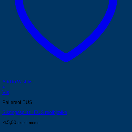
Add to Wishlist
+
Vis
Pallereol EUS
Sikringssplit til EUS reolbjælke
kr.
5,00
ekskl. moms