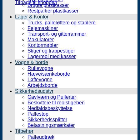
Tilbage til shoppen
Brugte plastkasser
Restpartier plastkasser
Lager & Kontor
Trucks, palleløftere og stablere
Fejemaskiner
Transport- og gitterrammer
Makulatorer
Kontormøbler
Stiger og trappestiger
Lagerreol med kasser
Vogne & borde
Rullevogne
Hæve/sænkeborde
Løftevogne
Arbejdsborde
Sikkerhedsudstyr
Gavlværn og Pullerter
Beskyttere til reolstigeben
Nedfaldsbeskyttelse
Pallestop
Sikkerhedssplitter
Belastningsmærkater
Tilbehør
Palleudtræk