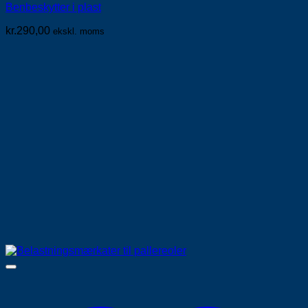
Benbeskytter i plast
kr.
290,00
ekskl. moms