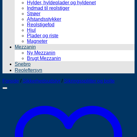
Hylder, hyldeplader og hyldenet
Indmad til reolstiger
Strøer
Afstandsstykker
Reolstigefod
Hjul
Plader og riste
Magneter
Mezzanin
Ny Mezzanin
Brugt Mezzanin
Snebro
Reoleftersyn
Forside
/
Sikkerhedsudstyr
/
Sikringssplitter og bolte