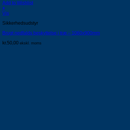
Add to Wishlist
+
Vis
Sikkerhedsudstyr
Brugt nedfalds beskyttelse i træ – 1060x900mm
kr.
50,00
ekskl. moms