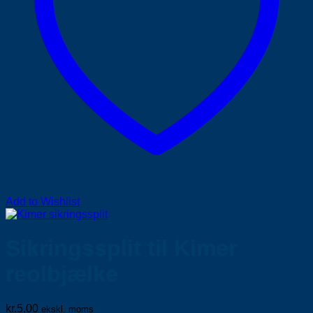
Add to Wishlist
Sikringssplit til Kimer
reolbjælke
kr.
5,00
ekskl. moms