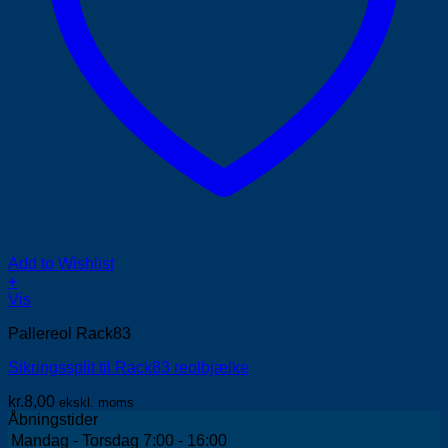
Add to Wishlist
+
Vis
Pallereol Rack83
Sikringssplit til Rack83 reolbjælke
kr.
8,00
ekskl. moms
Åbningstider
Mandag - Torsdag
7:00 - 16:00