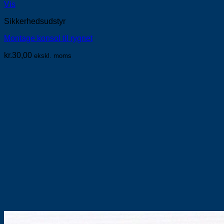
Vis
Sikkerhedsudstyr
Montage konsol til rygnet
kr.
30,00
ekskl. moms