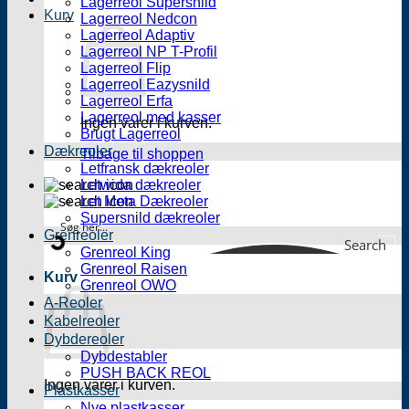
Lagerreol Supersnild
Kurv
Lagerreol Nedcon
Lagerreol Adaptiv
Lagerreol NP T-Profil
Lagerreol Flip
Lagerreol Eazysnild
Lagerreol Erfa
Lagerreol med kasser
Ingen varer i kurven.
Brugt Lagerreol
Dækreoler
Tilbage til shoppen
Letfransk dækreoler
Letwida dækreoler
Let Meta Dækreoler
Supersnild dækreoler
Grenreoler
Search
Grenreol King
Grenreol Raisen
Kurv
Grenreol OWO
A-Reoler
Kabelreoler
Dybdereoler
Dybdestabler
PUSH BACK REOL
Ingen varer i kurven.
Plastkasser
Nye plastkasser