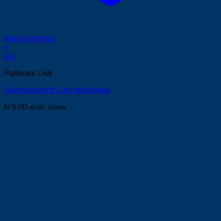
Add to Wishlist
+
Vis
Pallereol Link
Sikringssplit til Link reolbjælke
kr.
5,00
ekskl. moms