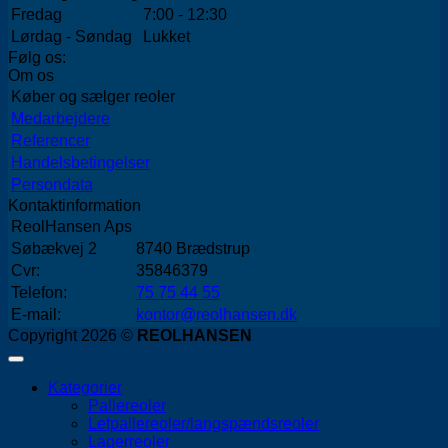
Fredag
7:00 - 12:30
Lørdag - Søndag
Lukket
Følg os:
Om os
Køber og sælger reoler
Medarbejdere
Referencer
Handelsbetingelser
Persondata
Kontaktinformation
ReolHansen Aps
Søbækvej 2
8740 Brædstrup
Cvr:
35846379
Telefon:
75 75 44 55
E-mail:
kontor@reolhansen.dk
Copyright 2026 ©
REOLHANSEN
Kategorier
Pallereoler
Letpallereoler/langspændsreoler
Lagerreoler