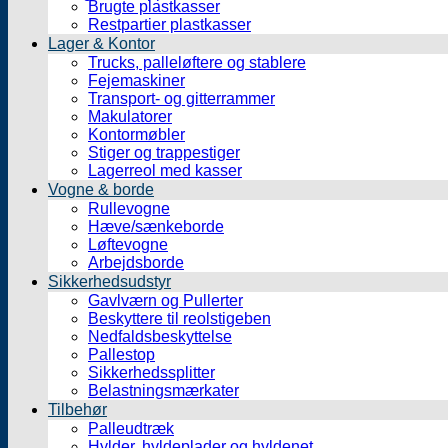
Brugte plastkasser
Restpartier plastkasser
Lager & Kontor
Trucks, palleløftere og stablere
Fejemaskiner
Transport- og gitterrammer
Makulatorer
Kontormøbler
Stiger og trappestiger
Lagerreol med kasser
Vogne & borde
Rullevogne
Hæve/sænkeborde
Løftevogne
Arbejdsborde
Sikkerhedsudstyr
Gavlværn og Pullerter
Beskyttere til reolstigeben
Nedfaldsbeskyttelse
Pallestop
Sikkerhedssplitter
Belastningsmærkater
Tilbehør
Palleudtræk
Hylder, hyldeplader og hyldenet