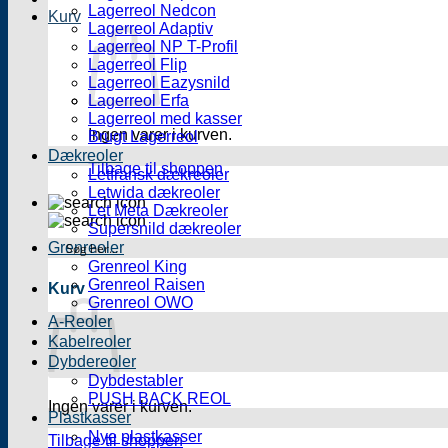
Lagerreol Nedcon
Kurv
Lagerreol Adaptiv
Lagerreol NP T-Profil
Lagerreol Flip
Lagerreol Eazysnild
Lagerreol Erfa
Lagerreol med kasser
Ingen varer i kurven.
Brugt Lagerreol
Dækreoler
Tilbage til shoppen
Letfransk dækreoler
Letwida dækreoler
Let Meta Dækreoler
Supersnild dækreoler
Grenreoler
Grenreol King
Grenreol Raisen
Kurv
Grenreol OWO
A-Reoler
Kabelreoler
Dybdereoler
Dybdestabler
PUSH BACK REOL
Ingen varer i kurven.
Plastkasser
Nye plastkasser
Tilbage til shoppen