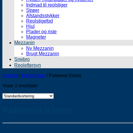
Indmad til reolstiger
Strøer
Afstandsstykker
Reolstigefod
Hjul
Plader og riste
Magneter
Mezzanin
Ny Mezzanin
Brugt Mezzanin
Snebro
Reoleftersyn
Forside
/
Pallereoler
/
Pallereol Kimer
Viser 2 resultater
Pallereol Kimer