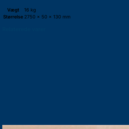
Vægt
16 kg
Størrelse
2750 × 50 × 130 mm
Relaterede varer