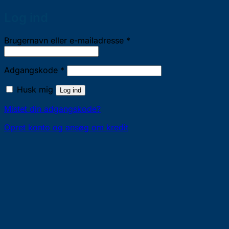
Log ind
Påkrævet
Brugernavn eller e-mailadresse
*
Påkrævet
Adgangskode
*
Husk mig
Log ind
Mistet din adgangskode?
Opret konto og ansøg om kredit