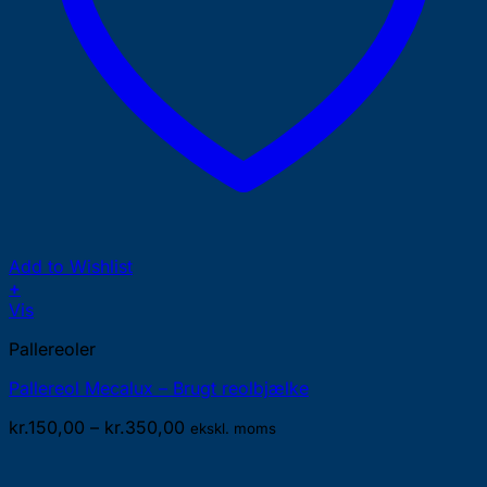
Add to Wishlist
+
Dette
Vis
vare
Pallereoler
har
flere
Pallereol Mecalux – Brugt reolbjælke
varianter.
Mulighederne
Prisinterval:
kr.
150,00
–
kr.
350,00
ekskl. moms
kan
kr.150,00
vælges
til
på