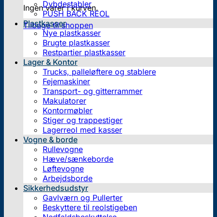
Dybdestabler
Ingen varer i kurven.
PUSH BACK REOL
Plastkasser
Tilbage til shoppen
Nye plastkasser
Brugte plastkasser
Restpartier plastkasser
Lager & Kontor
Trucks, palleløftere og stablere
Fejemaskiner
Transport- og gitterrammer
Makulatorer
Kontormøbler
Stiger og trappestiger
Lagerreol med kasser
Vogne & borde
Rullevogne
Hæve/sænkeborde
Løftevogne
Arbejdsborde
Sikkerhedsudstyr
Gavlværn og Pullerter
Beskyttere til reolstigeben