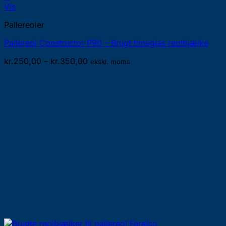
Dette
Vis
vare
Pallereoler
har
flere
Pallereol Constructor P90 – Brugt timeglas reolbjælke
varianter.
Mulighederne
Prisinterval:
kr.
250,00
–
kr.
350,00
ekskl. moms
kan
kr.250,00
vælges
til
på
kr.350,00
varesiden