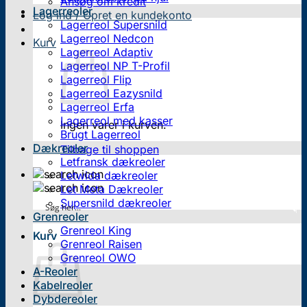
Ansøg om kredit
Lagerreoler
Log ind / Opret en kundekonto
Lagerreol Supersnild
Lagerreol Nedcon
Kurv
Lagerreol Adaptiv
Lagerreol NP T-Profil
Lagerreol Flip
Lagerreol Eazysnild
Lagerreol Erfa
Lagerreol med kasser
Ingen varer i kurven.
Brugt Lagerreol
Dækreoler
Tilbage til shoppen
Letfransk dækreoler
Letwida dækreoler
Let Meta Dækreoler
Supersnild dækreoler
Grenreoler
Grenreol King
Kurv
Grenreol Raisen
Grenreol OWO
A-Reoler
Kabelreoler
Dybdereoler