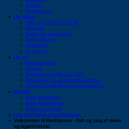
Snebro
Reoleftersyn
Om reoler
FIND DIT REOLSYSTEM!
Montage
Regler for pallereoler
Årligt eftersyn
Inspiration
Scrapbog
Om os
Medarbejdere
Kontakt
Generationsskifte juni 2017
Referencer og samarbejdspartnere
Tilmeld dig Reolhansens nyhedsbrev
Kontakt
Bestil Reoltilbud
Bestil Reoleftersyn
Ansøg om kredit
Log ind / Opret en kundekonto
Velkommen til Reolhansen - Køb og salg af reoler
og lagerinventar.