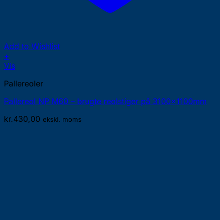
Add to Wishlist
+
Vis
Pallereoler
Pallereol NP M60 – brugte reolstiger på 3100x1100mm
kr.
430,00
ekskl. moms