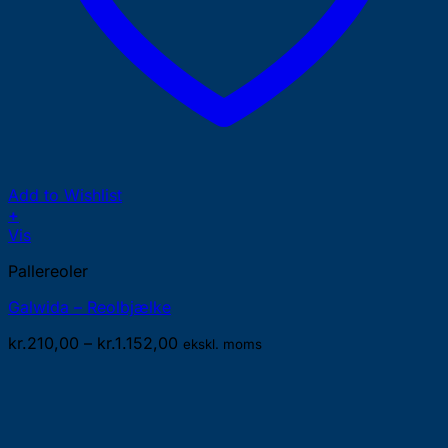
Add to Wishlist
+
Dette
Vis
vare
Pallereoler
har
flere
Galwida – Reolbjælke
varianter.
Mulighederne
Prisinterval:
kr.
210,00
–
kr.
1.152,00
ekskl. moms
kan
kr.210,00
vælges
til
på
kr.1.152,00
varesiden