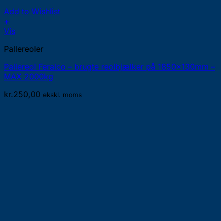
Add to Wishlist
+
Vis
Pallereoler
Pallereol Feralco – brugte reolbjælker på 1850x130mm –
MAX 2000kg
kr.
250,00
ekskl. moms