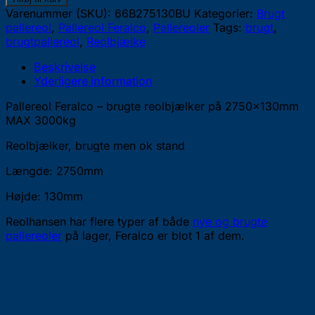
-
Varenummer (SKU):
66B275130BU
Kategorier:
Brugt
brugte
pallereol
,
Pallereol Feralco
,
Pallereoler
Tags:
brugt
,
reolbjælker
brugtpallereol
,
Reolbjælke
på
2750x130mm
Beskrivelse
-
Yderligere information
MAX
Pallereol Feralco – brugte reolbjælker på 2750x130mm
3000kg
MAX 3000kg
antal
Reolbjælker, brugte men ok stand
Længde: 2750mm
Højde: 130mm
Reolhansen har flere typer af både
nye og brugte
pallereoler
på lager, Feralco er blot 1 af dem.