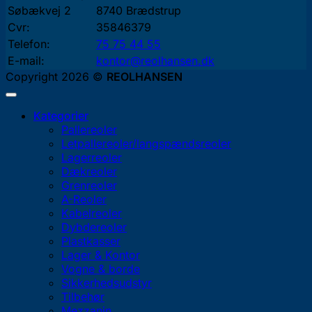
Søbækvej 2
8740 Brædstrup
Cvr:
35846379
Telefon:
75 75 44 55
E-mail:
kontor@reolhansen.dk
Copyright 2026 ©
REOLHANSEN
Kategorier
Pallereoler
Letpallereoler/langspændsreoler
Lagerreoler
Dækreoler
Grenreoler
A-Reoler
Kabelreoler
Dybdereoler
Plastkasser
Lager & Kontor
Vogne & borde
Sikkerhedsudstyr
Tilbehør
Mezzanin