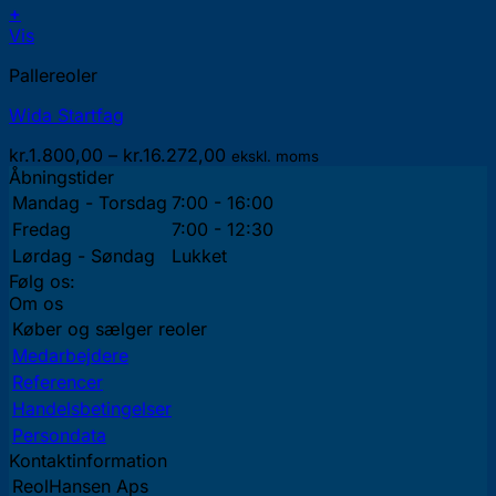
+
Dette
Vis
vare
Pallereoler
har
flere
Wida Startfag
varianter.
Mulighederne
Prisinterval:
kr.
1.800,00
–
kr.
16.272,00
ekskl. moms
kan
kr.1.800,00
Åbningstider
vælges
til
Mandag - Torsdag
7:00 - 16:00
på
kr.16.272,00
Fredag
7:00 - 12:30
varesiden
Lørdag - Søndag
Lukket
Følg os:
Om os
Køber og sælger reoler
Medarbejdere
Referencer
Handelsbetingelser
Persondata
Kontaktinformation
ReolHansen Aps