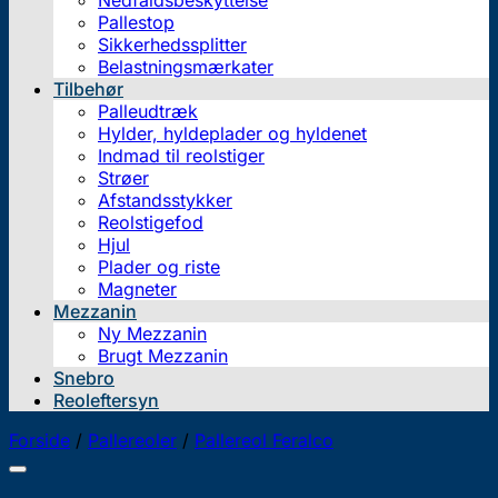
Nedfaldsbeskyttelse
Pallestop
Sikkerhedssplitter
Belastningsmærkater
Tilbehør
Palleudtræk
Hylder, hyldeplader og hyldenet
Indmad til reolstiger
Strøer
Afstandsstykker
Reolstigefod
Hjul
Plader og riste
Magneter
Mezzanin
Ny Mezzanin
Brugt Mezzanin
Snebro
Reoleftersyn
Forside
/
Pallereoler
/
Pallereol Feralco