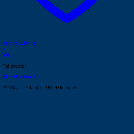
Add to Wishlist
+
Dette
Vis
vare
Pallereoler
har
flere
XP – Reolbjælke
varianter.
Mulighederne
Prisinterval:
kr.
205,00
–
kr.
450,00
ekskl. moms
kan
kr.205,00
vælges
til
på
kr.450,00
varesiden