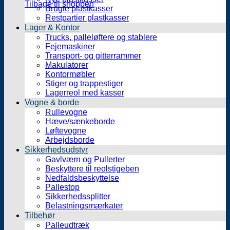
Tilbage til shoppen
Brugte plastkasser
Restpartier plastkasser
Lager & Kontor
Trucks, palleløftere og stablere
Fejemaskiner
Transport- og gitterrammer
Makulatorer
Kontormøbler
Stiger og trappestiger
Lagerreol med kasser
Vogne & borde
Rullevogne
Hæve/sænkeborde
Løftevogne
Arbejdsborde
Sikkerhedsudstyr
Gavlværn og Pullerter
Beskyttere til reolstigeben
Nedfaldsbeskyttelse
Pallestop
Sikkerhedssplitter
Belastningsmærkater
Tilbehør
Palleudtræk