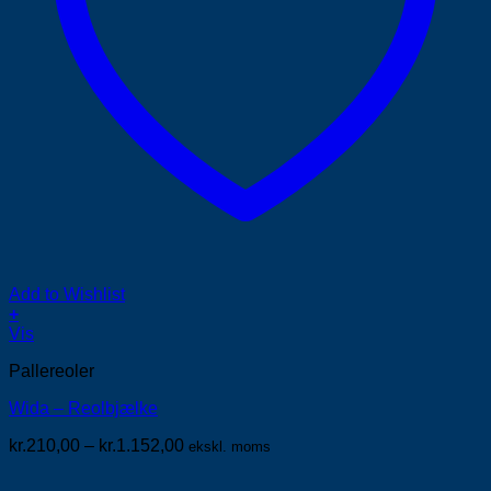
Add to Wishlist
+
Dette
Vis
vare
Pallereoler
har
flere
Wida – Reolbjælke
varianter.
Mulighederne
Prisinterval:
kr.
210,00
–
kr.
1.152,00
ekskl. moms
kan
kr.210,00
vælges
til
på