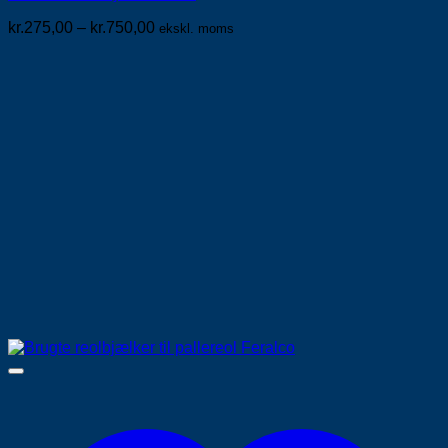
Mulighederne
Prisinterval:
kr.
275,00
–
kr.
750,00
ekskl. moms
kan
kr.275,00
vælges
til
på
kr.750,00
varesiden