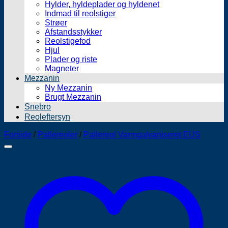
Hylder, hyldeplader og hyldenet
Indmad til reolstiger
Strøer
Afstandsstykker
Reolstigefod
Hjul
Plader og riste
Magneter
Mezzanin
Ny Mezzanin
Brugt Mezzanin
Snebro
Reoleftersyn
Forside
/
Pallereoler
/
Pallereol Varmgalvaniseret EUS