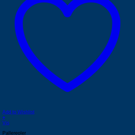
Add to Wishlist
+
Vis
Pallereoler