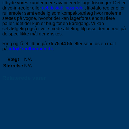
tilbyde vores kunder mere avancerede lagerløsninger. Det er
drive-in-reoler eller
dybdestablingsreoler
, fifo/lafo reoler eller
rullereoler samt endelig som kompakt-anlæg hvor reolerne
sættes på vogne, hvorfor der kan lagerføres endnu flere
paller, idet der kun er brug for en køregang. Vi kan
selvfølgelig også i vor smede afdeling tilpasse denne reol på
de specifikke mål der ønskes.
Ring og få et tilbud på
75 75 44 55
eller send os en mail
på
info@reolhansen.dk
.
Vægt
N/A
Størrelse
N/A
Relaterede varer