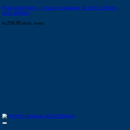
Pallereol Feralco – brugte reolbjælker på 1850x130mm –
MAX 2000kg
kr.
250,00
ekskl. moms