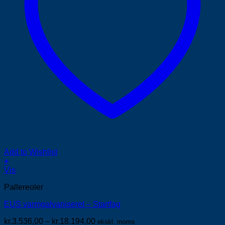
Add to Wishlist
+
Dette
Vis
vare
Pallereoler
har
flere
EUS varmgalvaniseret – Startfag
varianter.
Mulighederne
Prisinterval:
kr.
3.536,00
–
kr.
18.194,00
ekskl. moms
kan