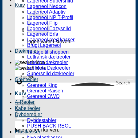
Lagerreol Supersnild
Kurv
Lagerreol Nedcon
Lagerreol Adaptiv
Lagerreol NP T-Profil
Lagerreol Flip
Lagerreol Eazysnild
Lagerreol Erfa
Lagerreol med kasser
Ingen varer i kurven.
Brugt Lagerreol
Dækreoler
Tilbage til shoppen
Letfransk dækreoler
Letwida dækreoler
Let Meta Dækreoler
Supersnild dækreoler
Grenreoler
Search
Grenreol King
Grenreol Raisen
Kurv
Grenreol OWO
A-Reoler
Kabelreoler
Dybdereoler
Dybdestabler
PUSH BACK REOL
Ingen varer i kurven.
Plastkasser
Nye plastkasser