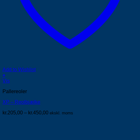
Add to Wishlist
+
Dette
Vis
vare
Pallereoler
har
flere
XP – Reolbjælke
varianter.
Mulighederne
Prisinterval:
kr.
205,00
–
kr.
450,00
ekskl. moms
kan
kr.205,00
vælges
til
på
kr.450,00
varesiden