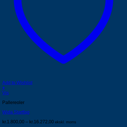
Add to Wishlist
+
Dette
Vis
vare
Pallereoler
har
flere
Wida Startfag
varianter.
Mulighederne
Prisinterval:
kr.
1.800,00
–
kr.
16.272,00
ekskl. moms
kan
kr.1.800,00