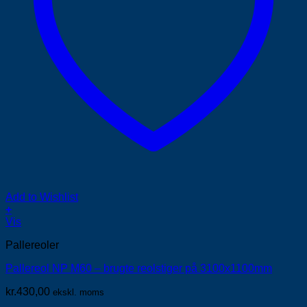
Add to Wishlist
+
Vis
Pallereoler
Pallereol NP M60 – brugte reolstiger på 3100x1100mm
kr.
430,00
ekskl. moms