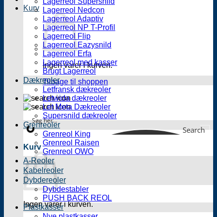
Lagerreol Supersnild
Kurv
Lagerreol Nedcon
Lagerreol Adaptiv
Lagerreol NP T-Profil
Lagerreol Flip
Lagerreol Eazysnild
Lagerreol Erfa
Lagerreol med kasser
Ingen varer i kurven.
Brugt Lagerreol
Dækreoler
Tilbage til shoppen
Letfransk dækreoler
Letwida dækreoler
Let Meta Dækreoler
Supersnild dækreoler
Grenreoler
Search
Grenreol King
Grenreol Raisen
Kurv
Grenreol OWO
A-Reoler
Kabelreoler
Dybdereoler
Dybdestabler
PUSH BACK REOL
Ingen varer i kurven.
Plastkasser
Nye plastkasser