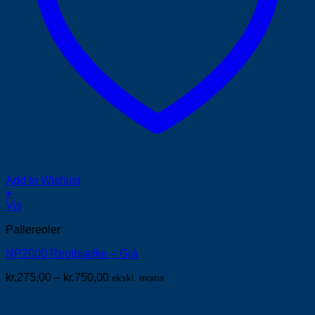
Add to Wishlist
+
Dette
Vis
vare
Pallereoler
har
flere
NP2000 Reolbjælke – Grå
varianter.
Mulighederne
Prisinterval:
kr.
275,00
–
kr.
750,00
ekskl. moms
kan
kr.275,00
vælges
til
på
kr.750,00