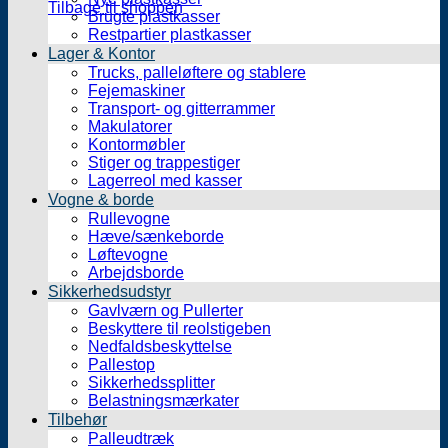
Tilbage til shoppen
Brugte plastkasser
Restpartier plastkasser
Lager & Kontor
Trucks, palleløftere og stablere
Fejemaskiner
Transport- og gitterrammer
Makulatorer
Kontormøbler
Stiger og trappestiger
Lagerreol med kasser
Vogne & borde
Rullevogne
Hæve/sænkeborde
Løftevogne
Arbejdsborde
Sikkerhedsudstyr
Gavlværn og Pullerter
Beskyttere til reolstigeben
Nedfaldsbeskyttelse
Pallestop
Sikkerhedssplitter
Belastningsmærkater
Tilbehør
Palleudtræk