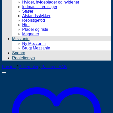
Hylder, hyldeplader og hyldenet
Indmad til reolstiger
Strøer
Afstandsstykker
Reolstigefod
Hjul
Plader og riste
Magneter
Mezzanin
Ny Mezzanin
Brugt Mezzanin
Snebro
Reoleftersyn
Forside
/
Pallereoler
/
Pallereol EAB