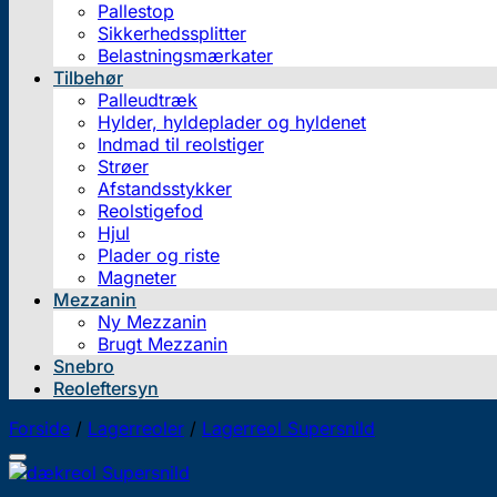
Pallestop
Sikkerhedssplitter
Belastningsmærkater
Tilbehør
Palleudtræk
Hylder, hyldeplader og hyldenet
Indmad til reolstiger
Strøer
Afstandsstykker
Reolstigefod
Hjul
Plader og riste
Magneter
Mezzanin
Ny Mezzanin
Brugt Mezzanin
Snebro
Reoleftersyn
Forside
/
Lagerreoler
/
Lagerreol Supersnild