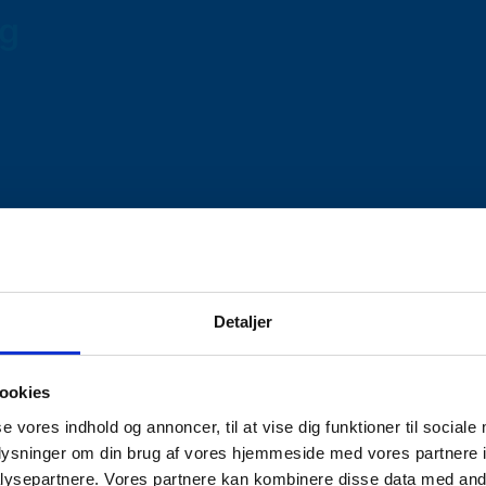
ag
Detaljer
Dækreoler
,
Lagerreol Supersnild
,
Supersnild dækreoler
Tag
ookies
se vores indhold og annoncer, til at vise dig funktioner til sociale
oplysninger om din brug af vores hjemmeside med vores partnere i
ysepartnere. Vores partnere kan kombinere disse data med andr