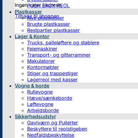
Ingen varer i kurven.
PUSH BACK REOL
Plastkasser
Tilbage til shoppen
Nye plastkasser
Brugte plastkasser
Restpartier plastkasser
Lager & Kontor
Trucks, palleløftere og stablere
Fejemaskiner
Transport- og gitterrammer
Makulatorer
Kontormøbler
Stiger og trappestiger
Lagerreol med kasser
Vogne & borde
Rullevogne
Hæve/sænkeborde
Løftevogne
Arbejdsborde
Sikkerhedsudstyr
Gavlværn og Pullerter
Beskyttere til reolstigeben
Nedfaldsbeskyttelse