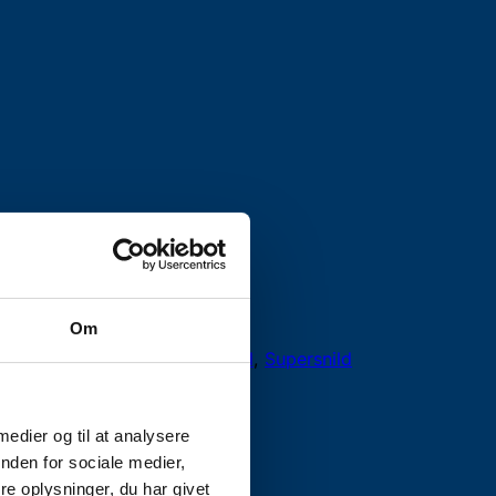
Om
s:
Dækreol
,
Lagerreol
,
Stålreol
,
Supersnild
 medier og til at analysere
nden for sociale medier,
e oplysninger, du har givet