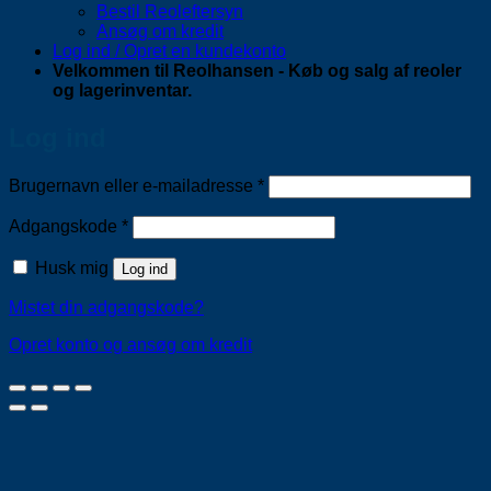
Bestil Reoleftersyn
Ansøg om kredit
Log ind / Opret en kundekonto
Velkommen til Reolhansen - Køb og salg af reoler
og lagerinventar.
Log ind
Påkrævet
Brugernavn eller e-mailadresse
*
Påkrævet
Adgangskode
*
Husk mig
Log ind
Mistet din adgangskode?
Opret konto og ansøg om kredit