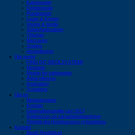
Kabelreoler
Dybdereoler
Plastkasser
Lager & Kontor
Vogne & borde
Sikkerhedsudstyr
Tilbehør
Mezzanin
Snebro
Reoleftersyn
Om reoler
FIND DIT REOLSYSTEM!
Montage
Regler for pallereoler
Årligt eftersyn
Inspiration
Scrapbog
Om os
Medarbejdere
Kontakt
Generationsskifte juni 2017
Referencer og samarbejdspartnere
Tilmeld dig Reolhansens nyhedsbrev
Kontakt
Bestil Reoltilbud