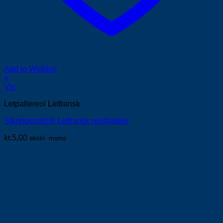
Add to Wishlist
+
Vis
Letpallereol Letfransk
Sikringssplit til Letfransk reolbjælke
kr.
5,00
ekskl. moms