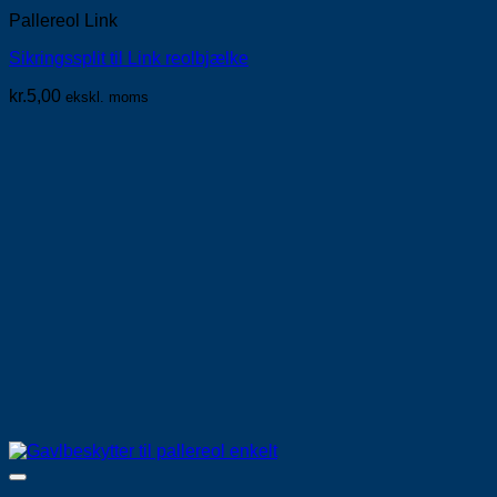
Pallereol Link
Sikringssplit til Link reolbjælke
kr.
5,00
ekskl. moms