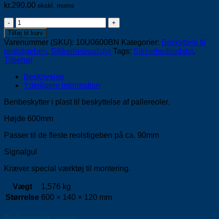
kr.
290,00
ekskl. moms
Benbeskytter
i
Tilføj til kurv
plast
Varenummer (SKU):
10U0600BN
Kategorier:
Beskyttere til
antal
reolstigeben
,
Sikkerhedsudstyr
Tags:
Sikkerhedsudstyr
,
Tilbehør
Beskrivelse
Yderligere information
Benbeskytter i plast til beskyttelse af pallereoler.
Højde 600mm
Passer til de fleste reolstigeben på ca. 90mm
Signalgul
Kræver special værktøj til montering.
Vægt
1,576 kg
Størrelse
600 × 140 × 120 mm
Relaterede varer