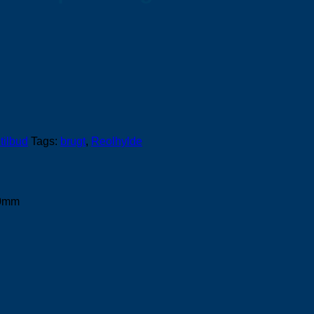
tilbud
Tags:
brugt
,
Reolhylde
00mm