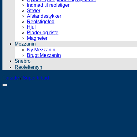
Indmad til reolstiger
Strøer
Afstandsstykker
Reolstigefod
Hjul
Plader og riste
Magneter
Mezzanin
Ny Mezzanin
Brugt Mezzanin
Snebro
Reoleftersyn
Forside
/
Super tilbud