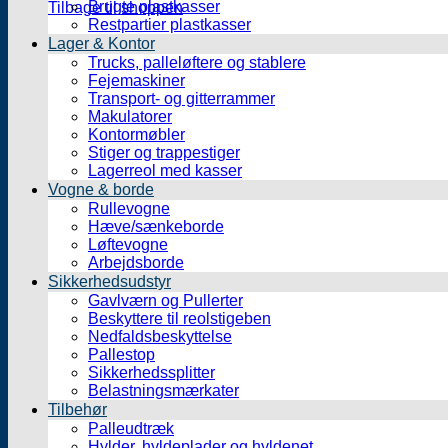
Brugte plastkasser
Tilbage til shoppen
Restpartier plastkasser
Lager & Kontor
Trucks, palleløftere og stablere
Fejemaskiner
Transport- og gitterrammer
Makulatorer
Kontormøbler
Stiger og trappestiger
Lagerreol med kasser
Vogne & borde
Rullevogne
Hæve/sænkeborde
Løftevogne
Arbejdsborde
Sikkerhedsudstyr
Gavlværn og Pullerter
Beskyttere til reolstigeben
Nedfaldsbeskyttelse
Pallestop
Sikkerhedssplitter
Belastningsmærkater
Tilbehør
Palleudtræk
Hylder, hyldeplader og hyldenet