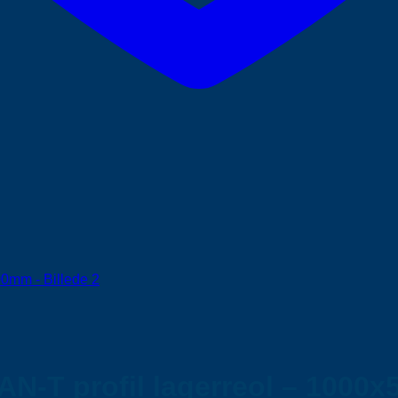
AN-T profil lagerreol – 1000