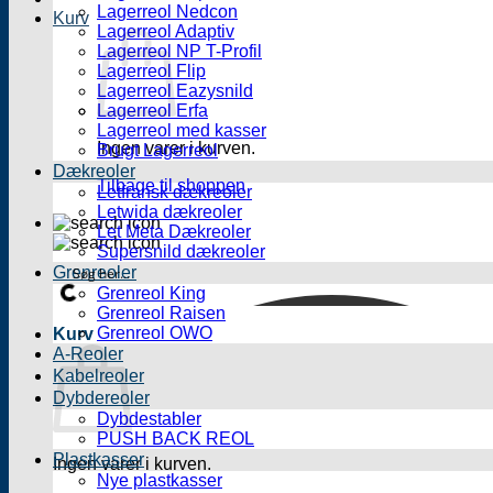
Lagerreol Nedcon
Kurv
Lagerreol Adaptiv
Lagerreol NP T-Profil
Lagerreol Flip
Lagerreol Eazysnild
Lagerreol Erfa
Lagerreol med kasser
Ingen varer i kurven.
Brugt Lagerreol
Dækreoler
Tilbage til shoppen
Letfransk dækreoler
Letwida dækreoler
Let Meta Dækreoler
Supersnild dækreoler
Grenreoler
Grenreol King
Grenreol Raisen
Grenreol OWO
Kurv
A-Reoler
Kabelreoler
Dybdereoler
Dybdestabler
PUSH BACK REOL
Plastkasser
Ingen varer i kurven.
Nye plastkasser