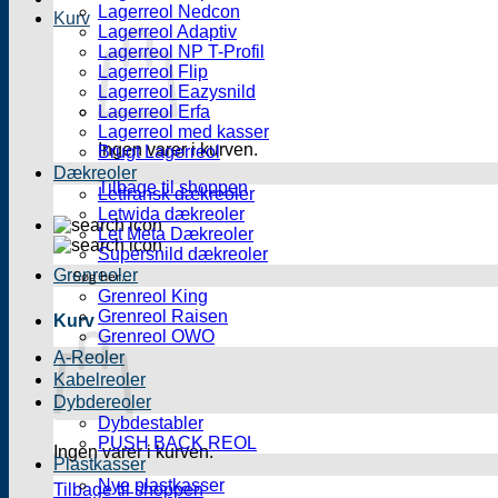
Lagerreol Nedcon
Kurv
Lagerreol Adaptiv
Lagerreol NP T-Profil
Lagerreol Flip
Lagerreol Eazysnild
Lagerreol Erfa
Lagerreol med kasser
Ingen varer i kurven.
Brugt Lagerreol
Dækreoler
Tilbage til shoppen
Letfransk dækreoler
Letwida dækreoler
Let Meta Dækreoler
Supersnild dækreoler
Grenreoler
Grenreol King
Grenreol Raisen
Kurv
Grenreol OWO
A-Reoler
Kabelreoler
Dybdereoler
Dybdestabler
PUSH BACK REOL
Ingen varer i kurven.
Plastkasser
Nye plastkasser
Tilbage til shoppen