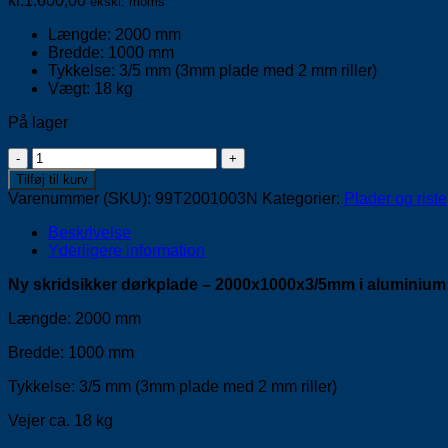
kr.
1.600,00
ekskl. moms
Længde: 2000 mm
Bredde: 1000 mm
Tykkelse: 3/5 mm (3mm plade med 2 mm riller)
Vægt: 18 kg
På lager
Skridsikker
dørkplade
Tilføj til kurv
-
Varenummer (SKU):
99T2001003N
Kategorier:
Plader og riste
2000x1000x3/5mm
antal
Beskrivelse
Yderligere information
Ny skridsikker dørkplade – 2000x1000x3/5mm i aluminium
Længde: 2000 mm
Bredde: 1000 mm
Tykkelse: 3/5 mm (3mm plade med 2 mm riller)
Vejer ca. 18 kg