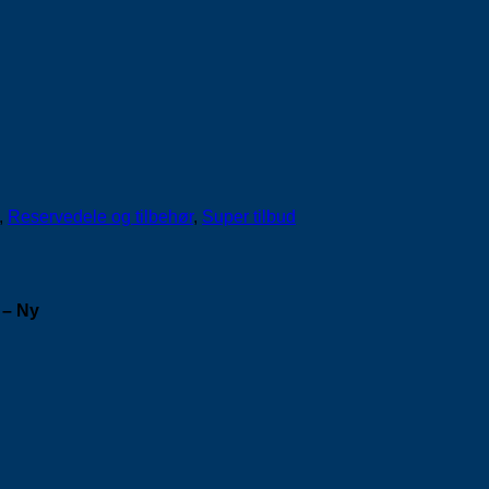
,
Reservedele og tilbehør
,
Super tilbud
 – Ny