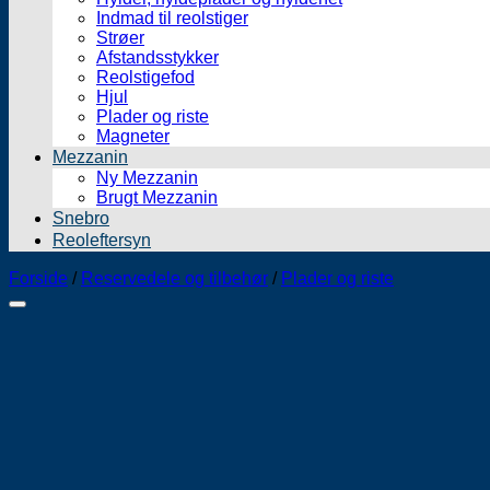
Indmad til reolstiger
Strøer
Afstandsstykker
Reolstigefod
Hjul
Plader og riste
Magneter
Mezzanin
Ny Mezzanin
Brugt Mezzanin
Snebro
Reoleftersyn
Forside
/
Reservedele og tilbehør
/
Plader og riste