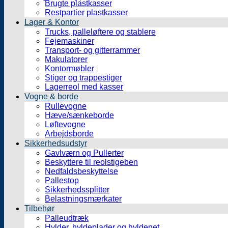
Brugte plastkasser
Restpartier plastkasser
Lager & Kontor
Trucks, palleløftere og stablere
Fejemaskiner
Transport- og gitterrammer
Makulatorer
Kontormøbler
Stiger og trappestiger
Lagerreol med kasser
Vogne & borde
Rullevogne
Hæve/sænkeborde
Løftevogne
Arbejdsborde
Sikkerhedsudstyr
Gavlværn og Pullerter
Beskyttere til reolstigeben
Nedfaldsbeskyttelse
Pallestop
Sikkerhedssplitter
Belastningsmærkater
Tilbehør
Palleudtræk
Hylder, hyldeplader og hyldenet