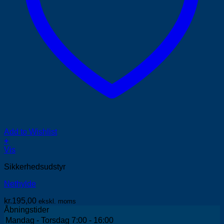
Add to Wishlist
+
Dette
Vis
vare
Sikkerhedsudstyr
har
flere
Nethylde
varianter.
Mulighederne
kr.
195,00
ekskl. moms
kan
Åbningstider
vælges
Mandag - Torsdag
7:00 - 16:00
på