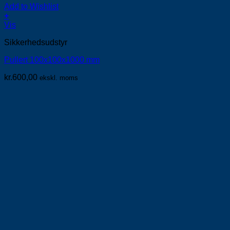
Add to Wishlist
+
Vis
Sikkerhedsudstyr
Pullert 100x100x1000 mm
kr.
600,00
ekskl. moms