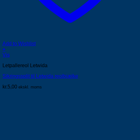
Add to Wishlist
+
Vis
Letpallereol Letwida
Sikringssplit til Letwida reolbjælke
kr.
5,00
ekskl. moms