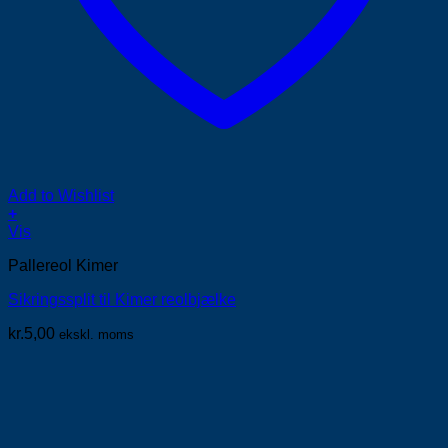
Add to Wishlist
+
Vis
Pallereol Kimer
Sikringssplit til Kimer reolbjælke
kr.
5,00
ekskl. moms