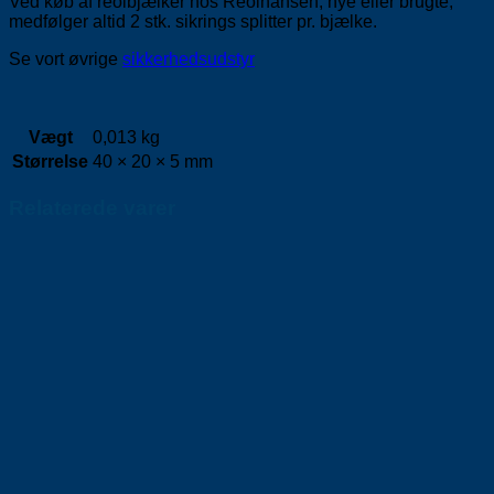
Ved køb af reolbjælker hos Reolhansen, nye eller brugte,
medfølger altid 2 stk. sikrings splitter pr. bjælke.
Se vort øvrige
sikkerhedsudstyr
Vægt
0,013 kg
Størrelse
40 × 20 × 5 mm
Relaterede varer