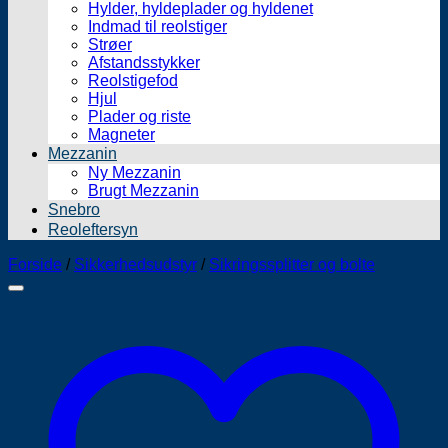
Hylder, hyldeplader og hyldenet
Indmad til reolstiger
Strøer
Afstandsstykker
Reolstigefod
Hjul
Plader og riste
Magneter
Mezzanin
Ny Mezzanin
Brugt Mezzanin
Snebro
Reoleftersyn
Forside
/
Sikkerhedsudstyr
/
Sikringssplitter og bolte