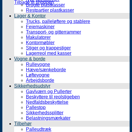
Tilbage til shoppen
Brugte plastkasser
Restpartier plastkasser
Lager & Kontor
Trucks, palleløftere og stablere
Fejemaskiner
Transport- og gitterrammer
Makulatorer
Kontormøbler
Stiger og trappestiger
Lagerreol med kasser
Vogne & borde
Rullevogne
Hæve/sænkeborde
Løftevogne
Arbejdsborde
Sikkerhedsudstyr
Gavlværn og Pullerter
Beskyttere til reolstigeben
Nedfaldsbeskyttelse
Pallestop
Sikkerhedssplitter
Belastningsmærkater
Tilbehør
Palleudtræk