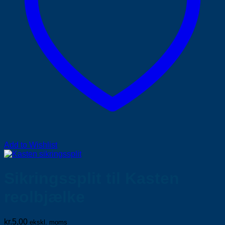
Add to Wishlist
Sikringssplit til Kasten
reolbjælke
kr.
5,00
ekskl. moms