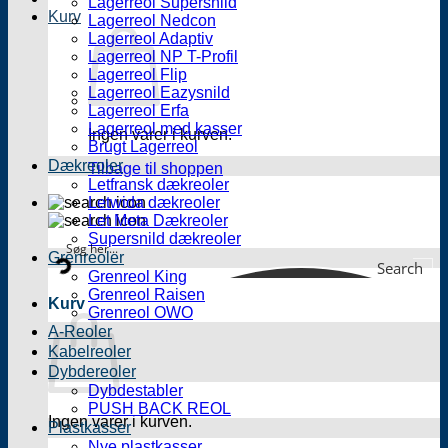
Lagerreol Supersnild
Kurv
Lagerreol Nedcon
Lagerreol Adaptiv
Lagerreol NP T-Profil
Lagerreol Flip
Lagerreol Eazysnild
Lagerreol Erfa
Lagerreol med kasser
Ingen varer i kurven.
Brugt Lagerreol
Dækreoler
Tilbage til shoppen
Letfransk dækreoler
Letwida dækreoler
Let Meta Dækreoler
Supersnild dækreoler
Grenreoler
Search
Grenreol King
Grenreol Raisen
Kurv
Grenreol OWO
A-Reoler
Kabelreoler
Dybdereoler
Dybdestabler
PUSH BACK REOL
Ingen varer i kurven.
Plastkasser
Nye plastkasser