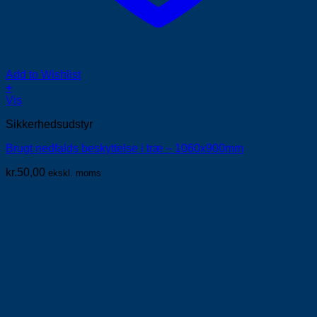
Add to Wishlist
+
Vis
Sikkerhedsudstyr
Brugt nedfalds beskyttelse i træ – 1060x900mm
kr.
50,00
ekskl. moms