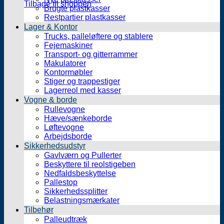
Tilbage til shoppen
Brugte plastkasser
Restpartier plastkasser
Lager & Kontor
Trucks, palleløftere og stablere
Fejemaskiner
Transport- og gitterrammer
Makulatorer
Kontormøbler
Stiger og trappestiger
Lagerreol med kasser
Vogne & borde
Rullevogne
Hæve/sænkeborde
Løftevogne
Arbejdsborde
Sikkerhedsudstyr
Gavlværn og Pullerter
Beskyttere til reolstigeben
Nedfaldsbeskyttelse
Pallestop
Sikkerhedssplitter
Belastningsmærkater
Tilbehør
Palleudtræk