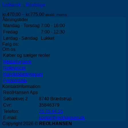
flere
Letfransk – Reolstige
varianter.
Mulighederne
Prisinterval:
kr.
470,00
–
kr.
775,00
ekskl. moms
kan
kr.470,00
Åbningstider
vælges
til
Mandag - Torsdag
7:00 - 16:00
på
kr.775,00
varesiden
Fredag
7:00 - 12:30
Lørdag - Søndag
Lukket
Følg os:
Om os
Køber og sælger reoler
Medarbejdere
Referencer
Handelsbetingelser
Persondata
Kontaktinformation
ReolHansen Aps
Søbækvej 2
8740 Brædstrup
Cvr:
35846379
Telefon:
75 75 44 55
E-mail:
kontor@reolhansen.dk
Copyright 2026 ©
REOLHANSEN