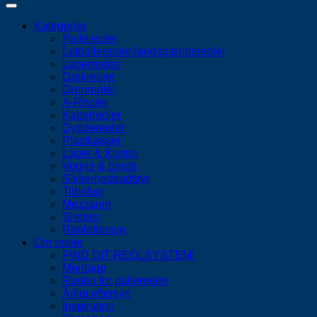
Kategorier
Pallereoler
Letpallereoler/langspændsreoler
Lagerreoler
Dækreoler
Grenreoler
A-Reoler
Kabelreoler
Dybdereoler
Plastkasser
Lager & Kontor
Vogne & borde
Sikkerhedsudstyr
Tilbehør
Mezzanin
Snebro
Reoleftersyn
Om reoler
FIND DIT REOLSYSTEM!
Montage
Regler for pallereoler
Årligt eftersyn
Inspiration