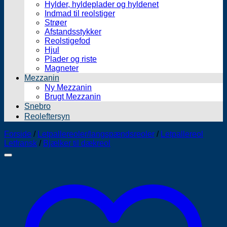
Hylder, hyldeplader og hyldenet
Indmad til reolstiger
Strøer
Afstandsstykker
Reolstigefod
Hjul
Plader og riste
Magneter
Mezzanin
Ny Mezzanin
Brugt Mezzanin
Snebro
Reoleftersyn
Forside
/
Letpallereoler/langspændsreoler
/
Letpallereol
Letfransk
/
Bjælker til dækreol