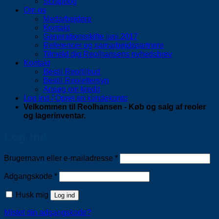
Scrapbog
Om os
Medarbejdere
Kontakt
Generationsskifte juni 2017
Referencer og samarbejdspartnere
Tilmeld dig Reolhansens nyhedsbrev
Kontakt
Bestil Reoltilbud
Bestil Reoleftersyn
Ansøg om kredit
Log ind / Opret en kundekonto
Velkommen til Reolhansen - Køb og salg af reoler
og lagerinventar.
Log ind
Påkrævet
Brugernavn eller e-mailadresse
*
Påkrævet
Adgangskode
*
Husk mig
Log ind
Mistet din adgangskode?