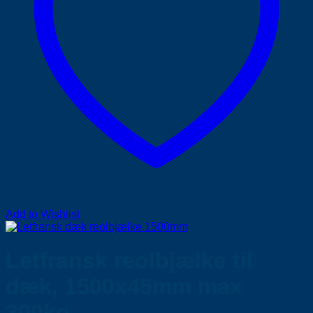
Add to Wishlist
Letfransk reolbjælke til
dæk, 1500x45mm max
300kg