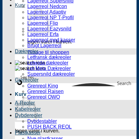
Lagerreol Supersnild
Kurv
Lagerreol Nedcon
Lagerreol Adaptiv
Lagerreol NP T-Profil
Lagerreol Flip
Lagerreol Eazysnild
Lagerreol Erfa
Lagerreol med kasser
Ingen varer i kurven.
Brugt Lagerreol
Dækreoler
Tilbage til shoppen
Letfransk dækreoler
Letwida dækreoler
Let Meta Dækreoler
Supersnild dækreoler
Grenreoler
Search
Grenreol King
Grenreol Raisen
Kurv
Grenreol OWO
A-Reoler
Kabelreoler
Dybdereoler
Dybdestabler
PUSH BACK REOL
Ingen varer i kurven.
Plastkasser
Nye plastkasser