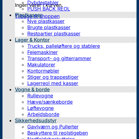
Dybdestabler
Ingen varer i kurven.
PUSH BACK REOL
Plastkasser
Tilbage til shoppen
Nye plastkasser
Brugte plastkasser
Restpartier plastkasser
Lager & Kontor
Trucks, palleløftere og stablere
Fejemaskiner
Transport- og gitterrammer
Makulatorer
Kontormøbler
Stiger og trappestiger
Lagerreol med kasser
Vogne & borde
Rullevogne
Hæve/sænkeborde
Løftevogne
Arbejdsborde
Sikkerhedsudstyr
Gavlværn og Pullerter
Beskyttere til reolstigeben