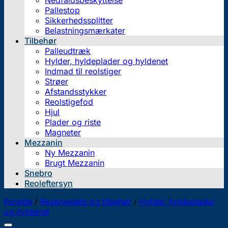
Nedfaldsbeskyttelse
Pallestop
Sikkerhedssplitter
Belastningsmærkater
Tilbehør
Palleudtræk
Hylder, hyldeplader og hyldenet
Indmad til reolstiger
Strøer
Afstandsstykker
Reolstigefod
Hjul
Plader og riste
Magneter
Mezzanin
Ny Mezzanin
Brugt Mezzanin
Snebro
Reoleftersyn
Forside
/
Reservedele og tilbehør
/
Hylder, hyldeplader
og hyldenet