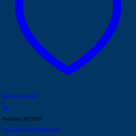
Add to Wishlist
+
Vis
Pallereol NP2000
Universal fod til pallereol