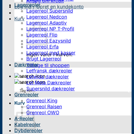
Ansøg om kredit
Lagerreoler
Log ind / Opret en kundekonto
Lagerreol Supersnild
Lagerreol Nedcon
Kurv
Lagerreol Adaptiv
Lagerreol NP T-Profil
Lagerreol Flip
Lagerreol Eazysnild
Lagerreol Erfa
Lagerreol med kasser
Ingen varer i kurven.
Brugt Lagerreol
Dækreoler
Tilbage til shoppen
Letfransk dækreoler
Letwida dækreoler
Let Meta Dækreoler
Supersnild dækreoler
Grenreoler
Grenreol King
Kurv
Grenreol Raisen
Grenreol OWO
A-Reoler
Kabelreoler
Dybdereoler