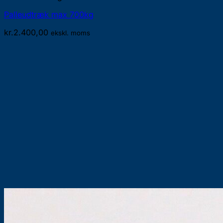
Palleudtræk max 700kg
kr.
2.400,00
ekskl. moms