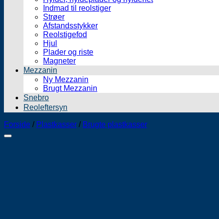
Indmad til reolstiger
Strøer
Afstandsstykker
Reolstigefod
Hjul
Plader og riste
Magneter
Mezzanin
Ny Mezzanin
Brugt Mezzanin
Snebro
Reoleftersyn
Forside
/
Plastkasser
/
Brugte plastkasser