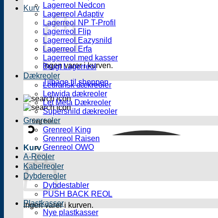
Lagerreol Nedcon
Kurv
Lagerreol Adaptiv
Lagerreol NP T-Profil
Lagerreol Flip
Lagerreol Eazysnild
Lagerreol Erfa
Lagerreol med kasser
Ingen varer i kurven.
Brugt Lagerreol
Dækreoler
Tilbage til shoppen
Letfransk dækreoler
Letwida dækreoler
Let Meta Dækreoler
Supersnild dækreoler
Grenreoler
Grenreol King
Grenreol Raisen
Grenreol OWO
Kurv
A-Reoler
Kabelreoler
Dybdereoler
Dybdestabler
PUSH BACK REOL
Plastkasser
Ingen varer i kurven.
Nye plastkasser