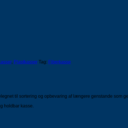
kasser
,
Plastkasser
Tag:
Fiberkasse
 velegnet til sortering og opbevaring af længere genstande som 
 og holdbar kasse.