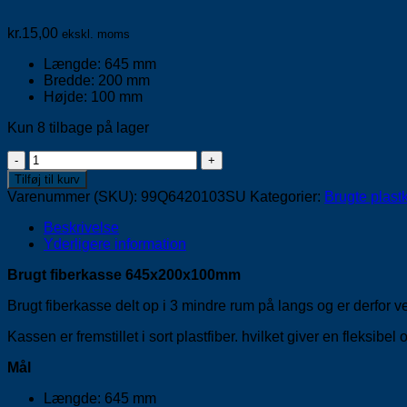
kr.
15,00
ekskl. moms
Længde: 645 mm
Bredde: 200 mm
Højde: 100 mm
Kun 8 tilbage på lager
Fiberkasse
645x200x100mm
Tilføj til kurv
antal
Varenummer (SKU):
99Q6420103SU
Kategorier:
Brugte plast
Beskrivelse
Yderligere information
Brugt fiberkasse 645x200x100mm
Brugt fiberkasse delt op i 3 mindre rum på langs og er derfor
Kassen er fremstillet i sort plastfiber. hvilket giver en fleksibel
Mål
Længde: 645 mm