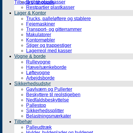
Brugte plastkasser
Tilbage til shoppen
Restpartier plastkasser
Lager & Kontor
Trucks, palleløftere og stablere
Fejemaskiner
Transport- og gitterrammer
Makulatorer
Kontormøbler
Stiger og trappestiger
Lagerreol med kasser
Vogne & borde
Rullevogne
Hæve/sænkeborde
Løftevogne
Arbejdsborde
Sikkerhedsudstyr
Gavlværn og Pullerter
Beskyttere til reolstigeben
Nedfaldsbeskyttelse
Pallestop
Sikkerhedssplitter
Belastningsmærkater
Tilbehør
Palleudtræk
Hylder, hyldeplader og hyldenet