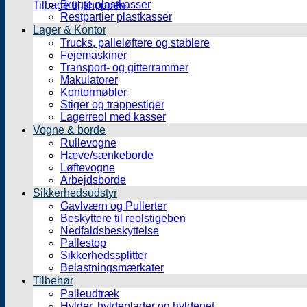
Brugte plastkasser
Tilbage til shoppen
Restpartier plastkasser
Lager & Kontor
Trucks, palleløftere og stablere
Fejemaskiner
Transport- og gitterrammer
Makulatorer
Kontormøbler
Stiger og trappestiger
Lagerreol med kasser
Vogne & borde
Rullevogne
Hæve/sænkeborde
Løftevogne
Arbejdsborde
Sikkerhedsudstyr
Gavlværn og Pullerter
Beskyttere til reolstigeben
Nedfaldsbeskyttelse
Pallestop
Sikkerhedssplitter
Belastningsmærkater
Tilbehør
Palleudtræk
Hylder, hyldeplader og hyldenet