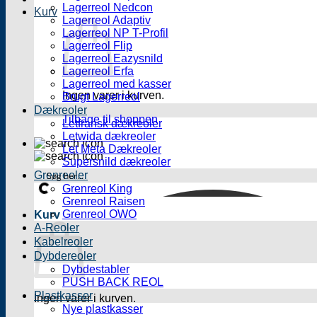
Lagerreol Nedcon
Kurv
Lagerreol Adaptiv
Lagerreol NP T-Profil
Lagerreol Flip
Lagerreol Eazysnild
Lagerreol Erfa
Lagerreol med kasser
Ingen varer i kurven.
Brugt Lagerreol
Dækreoler
Tilbage til shoppen
Letfransk dækreoler
Letwida dækreoler
Let Meta Dækreoler
Supersnild dækreoler
Grenreoler
Grenreol King
Grenreol Raisen
Grenreol OWO
Kurv
A-Reoler
Kabelreoler
Dybdereoler
Dybdestabler
PUSH BACK REOL
Plastkasser
Ingen varer i kurven.
Nye plastkasser