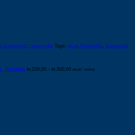
t Supersnild
,
Lagerreoler
Tags:
brugt
,
Reolhylde
,
Supersnild
Prisinterval:
 - Reolstige
kr.
228,00
–
kr.
300,00
ekskl. moms
kr.228,00
til
kr.300,00