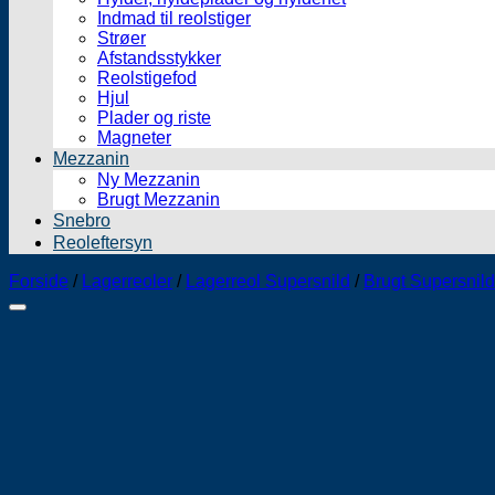
Indmad til reolstiger
Strøer
Afstandsstykker
Reolstigefod
Hjul
Plader og riste
Magneter
Mezzanin
Ny Mezzanin
Brugt Mezzanin
Snebro
Reoleftersyn
Forside
/
Lagerreoler
/
Lagerreol Supersnild
/
Brugt Supersnild