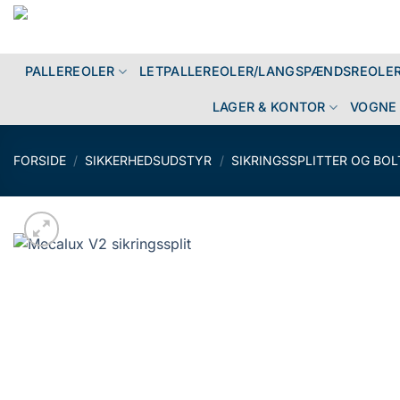
Fortsæt
til
indhold
PALLEREOLER
LETPALLEREOLER/LANGSPÆNDSREOLE
LAGER & KONTOR
VOGNE 
FORSIDE
/
SIKKERHEDSUDSTYR
/
SIKRINGSSPLITTER OG BOL