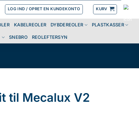
LOG IND / OPRET EN KUNDEKONTO
KURV
OLER
KABELREOLER
DYBDEREOLER
PLASTKASSER
N
SNEBRO
REOLEFTERSYN
it til Mecalux V2