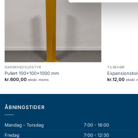
Add to Wishlist
+
+
SIKKERHEDSUDSTYR
TILBEHØR
Pullert 100x100x1000 mm
Expansionsbo
kr.
600,00
kr.
12,00
ekskl. moms
ekskl.
ÅBNINGSTIDER
Mandag - Torsdag
7:00 - 16:00
Fredag
7:00 - 12:30