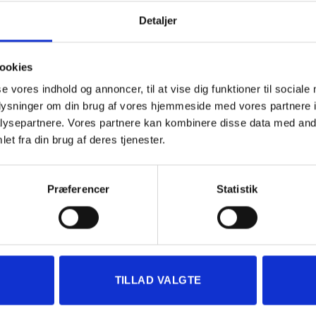
Detaljer
sikring af din pallereol.
ookies
 bjælke fra reolstige.
se vores indhold og annoncer, til at vise dig funktioner til sociale
oplysninger om din brug af vores hjemmeside med vores partnere i
edfølger altid 2 stk. sikrings splitter pr. bjælke.
ysepartnere. Vores partnere kan kombinere disse data med andr
et fra din brug af deres tjenester.
Præferencer
Statistik
TILLAD VALGTE