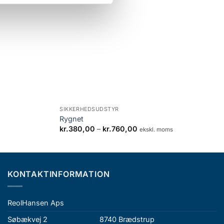
dd to Wishlist
Add to Wishlist
+
SIKKERHEDSUDSTYR
Rygnet
Prisinterval:
kr.
380,00
–
kr.
760,00
ekskl. moms
kr.380,00
til
kr.760,00
KONTAKTINFORMATION
ReolHansen Aps
Søbækvej 2
8740 Brædstrup