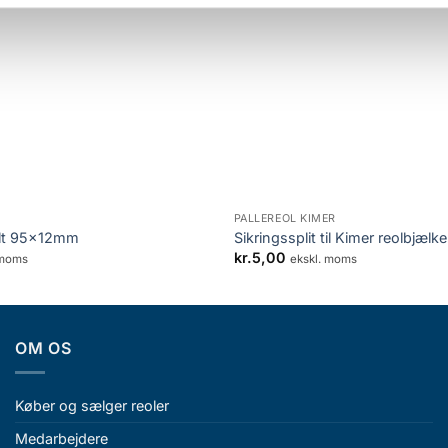
Add to Wishlist
A
+
PALLEREOL KIMER
lt 95x12mm
Sikringssplit til Kimer reolbjælke
kr.
5,00
 moms
ekskl. moms
OM OS
Køber og sælger reoler
Medarbejdere