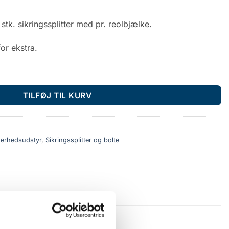
tk. sikringssplitter med pr. reolbjælke.
or ekstra.
eolbjælke antal
TILFØJ TIL KURV
kerhedsudstyr
,
Sikringssplitter og bolte