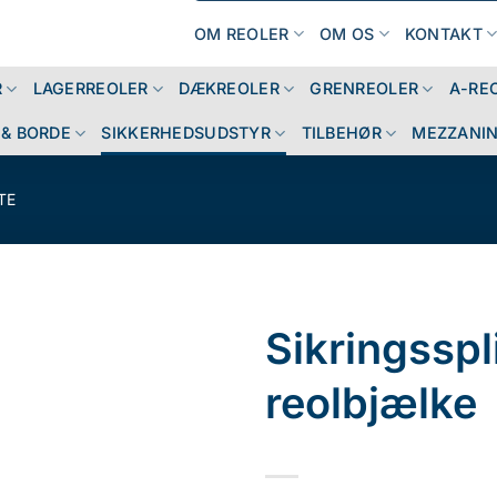
OM REOLER
OM OS
KONTAKT
R
LAGERREOLER
DÆKREOLER
GRENREOLER
A-RE
& BORDE
SIKKERHEDSUDSTYR
TILBEHØR
MEZZANI
TE
Sikringsspl
reolbjælke
Add to Wishlist