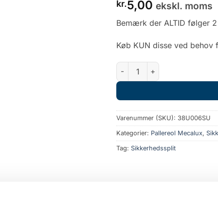
5,00
kr.
ekskl. moms
Bemærk der ALTID følger 2 s
Køb KUN disse ved behov f
Sikringssplit til Mecalux V2 r
Varenummer (SKU):
38U006SU
Kategorier:
Pallereol Mecalux
,
Sik
Tag:
Sikkerhedssplit