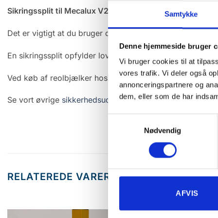
Sikringssplit til Mecalux V2 reolbjælke
Samtykke
Det er vigtigt at du bruger den rigtige model for ordentlig 
Denne hjemmeside bruger c
En sikringssplit opfylder lovens krav mod utilsigtet løft af
Vi bruger cookies til at tilpas
vores trafik. Vi deler også 
Ved køb af reolbjælker hos Reolhansen, nye eller brugte, m
annonceringspartnere og anal
dem, eller som de har indsaml
Se vort øvrige
sikkerhedsudstyr
Samtykkevalg
Nødvendig
RELATEREDE VARER
AFVIS