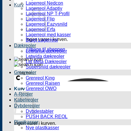
Lagerreol Nedcon
Kurv
Lagerreol Adaptiv
Lagerreol NP T-Profil
Lagerreol Flip
Lagerreol Eazysnild
Lagerreol Erfa
Lagerreol med kasser
Ingen varer i kurven.
Brugt Lagerreol
Dækreoler
Tilbage til shoppen
Letfransk dækreoler
Letwida dækreoler
Let Meta Dækreoler
Supersnild dækreoler
Grenreoler
Grenreol King
Grenreol Raisen
Grenreol OWO
Kurv
A-Reoler
Kabelreoler
Dybdereoler
Dybdestabler
PUSH BACK REOL
Plastkasser
Ingen varer i kurven.
Nye plastkasser