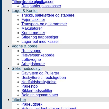
Brugte plastkasser
Tilbage til shoppen
Restpartier plastkasser
Lager & Kontor
Trucks, palleløftere og stablere
Fejemaskiner
Transport- og gitterrammer
Makulatorer
Kontormøbler
Stiger og trappestiger
Lagerreol med kasser
Vogne & borde
Rullevogne
Hæve/sænkeborde
Løftevogne
Arbejdsborde
Sikkerhedsudstyr
Gavlværn og Pullerter
Beskyttere til reolstigeben
Nedfaldsbeskyttelse
Pallestop
Sikkerhedssplitter
Belastningsmærkater
Tilbehør
Palleudtræk
Hylder, hyldeplader og hyldenet