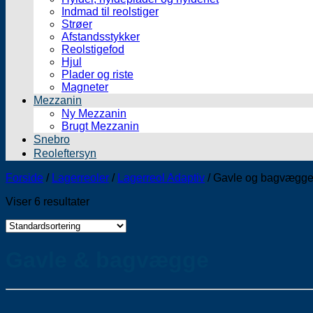
Indmad til reolstiger
Strøer
Afstandsstykker
Reolstigefod
Hjul
Plader og riste
Magneter
Mezzanin
Ny Mezzanin
Brugt Mezzanin
Snebro
Reoleftersyn
Forside
/
Lagerreoler
/
Lagerreol Adaptiv
/
Gavle og bagvægg
Viser 6 resultater
Gavle & bagvægge